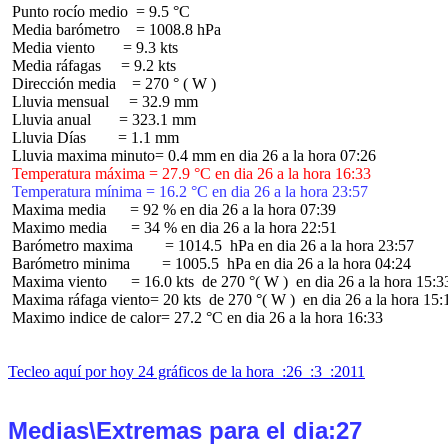
 Punto rocío medio  = 9.5 °C

 Media barómetro    = 1008.8 hPa

 Media viento       = 9.3 kts

 Media ráfagas     = 9.2 kts

 Dirección media    = 270 ° ( W )

 Lluvia mensual     = 32.9 mm

 Lluvia anual       = 323.1 mm

 Lluvia Días        = 1.1 mm

 Temperatura máxima = 27.9 °C en dia 26 a la hora 16:33
 Temperatura mínima = 16.2 °C en dia 26 a la hora 23:57
 Maxima media      = 92 % en dia 26 a la hora 07:39

 Maximo media      = 34 % en dia 26 a la hora 22:51

 Barómetro maxima        = 1014.5  hPa en dia 26 a la hora 23:57

 Barómetro minima        = 1005.5  hPa en dia 26 a la hora 04:24

 Maxima viento      = 16.0 kts  de 270 °( W )  en dia 26 a la hora 15:33
 Maxima ráfaga viento= 20 kts  de 270 °( W )  en dia 26 a la hora 15:1
 Maximo indice de calor= 27.2 °C en dia 26 a la hora 16:33

Tecleo aquí por hoy 24 gráficos de la hora  :26  :3  :2011
Medias\Extremas para el dia:27