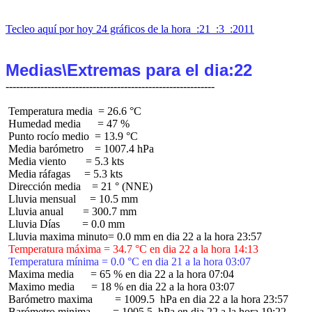
Tecleo aquí por hoy 24 gráficos de la hora  :21  :3  :2011
Medias\Extremas para el dia:22
 Temperatura media  = 26.6 °C

 Humedad media      = 47 %

 Punto rocío medio  = 13.9 °C

 Media barómetro    = 1007.4 hPa

 Media viento       = 5.3 kts

 Media ráfagas     = 5.3 kts

 Dirección media    = 21 ° (NNE)

 Lluvia mensual     = 10.5 mm

 Lluvia anual       = 300.7 mm

 Lluvia Días        = 0.0 mm

 Temperatura máxima = 34.7 °C en dia 22 a la hora 14:13
 Temperatura mínima = 0.0 °C en dia 21 a la hora 03:07
 Maxima media      = 65 % en dia 22 a la hora 07:04

 Maximo media      = 18 % en dia 22 a la hora 03:07

 Barómetro maxima        = 1009.5  hPa en dia 22 a la hora 23:57

 Barómetro minima        = 1005.5  hPa en dia 22 a la hora 19:22
