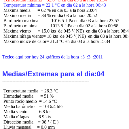
 Temperatura mínima = 22.1 °C en dia 02 a la hora 06:43
 Maxima media      = 62 % en dia 03 a la hora 23:04

 Maximo media      = 34 % en dia 03 a la hora 20:52

 Barómetro maxima        = 1016.5  hPa en dia 03 a la hora 23:57

 Barómetro minima        = 1013.5  hPa en dia 02 a la hora 00:58

 Maxima viento      = 15.0 kts  de 045 °( NE)  en dia 03 a la hora 08:4
 Maxima ráfaga viento= 18 kts  de 045 °( NE)  en dia 03 a la hora 08:
 Maximo indice de calor= 31.3 °C en dia 03 a la hora 15:34

Tecleo aquí por hoy 24 gráficos de la hora  :3  :3  :2011
Medias\Extremas para el dia:04
 Temperatura media  = 26.3 °C

 Humedad media      = 51 %

 Punto rocío medio  = 14.6 °C

 Media barómetro    = 1016.4 hPa

 Media viento       = 6.8 kts

 Media ráfagas     = 6.9 kts

 Dirección media    = 98 ° ( E )

 Lluvia mensual     = 0.0 mm
