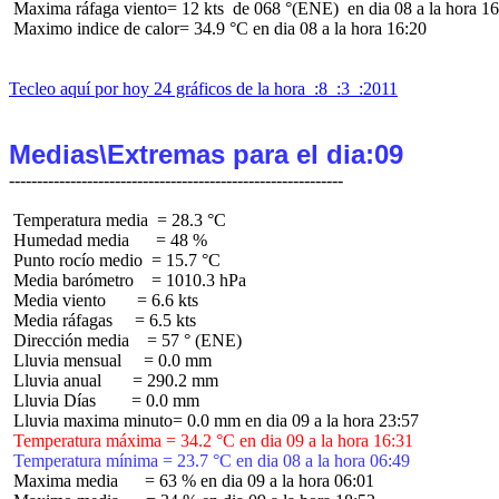
 Maxima ráfaga viento= 12 kts  de 068 °(ENE)  en dia 08 a la hora 16
 Maximo indice de calor= 34.9 °C en dia 08 a la hora 16:20

Tecleo aquí por hoy 24 gráficos de la hora  :8  :3  :2011
Medias\Extremas para el dia:09
 Temperatura media  = 28.3 °C

 Humedad media      = 48 %

 Punto rocío medio  = 15.7 °C

 Media barómetro    = 1010.3 hPa

 Media viento       = 6.6 kts

 Media ráfagas     = 6.5 kts

 Dirección media    = 57 ° (ENE)

 Lluvia mensual     = 0.0 mm

 Lluvia anual       = 290.2 mm

 Lluvia Días        = 0.0 mm

 Temperatura máxima = 34.2 °C en dia 09 a la hora 16:31
 Temperatura mínima = 23.7 °C en dia 08 a la hora 06:49
 Maxima media      = 63 % en dia 09 a la hora 06:01
