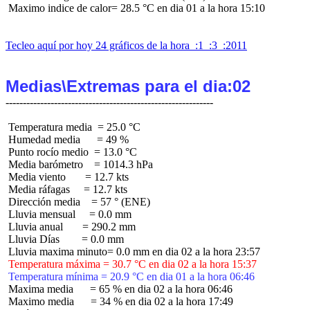
 Maximo indice de calor= 28.5 °C en dia 01 a la hora 15:10

Tecleo aquí por hoy 24 gráficos de la hora  :1  :3  :2011
Medias\Extremas para el dia:02
 Temperatura media  = 25.0 °C

 Humedad media      = 49 %

 Punto rocío medio  = 13.0 °C

 Media barómetro    = 1014.3 hPa

 Media viento       = 12.7 kts

 Media ráfagas     = 12.7 kts

 Dirección media    = 57 ° (ENE)

 Lluvia mensual     = 0.0 mm

 Lluvia anual       = 290.2 mm

 Lluvia Días        = 0.0 mm

 Temperatura máxima = 30.7 °C en dia 02 a la hora 15:37
 Temperatura mínima = 20.9 °C en dia 01 a la hora 06:46
 Maxima media      = 65 % en dia 02 a la hora 06:46

 Maximo media      = 34 % en dia 02 a la hora 17:49
