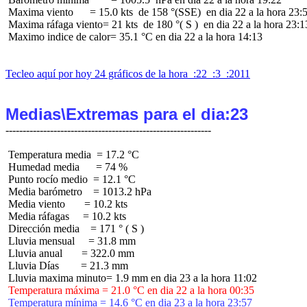
 Maxima viento      = 15.0 kts  de 158 °(SSE)  en dia 22 a la hora 23:5
 Maxima ráfaga viento= 21 kts  de 180 °( S )  en dia 22 a la hora 23:13
 Maximo indice de calor= 35.1 °C en dia 22 a la hora 14:13

Tecleo aquí por hoy 24 gráficos de la hora  :22  :3  :2011
Medias\Extremas para el dia:23
 Temperatura media  = 17.2 °C

 Humedad media      = 74 %

 Punto rocío medio  = 12.1 °C

 Media barómetro    = 1013.2 hPa

 Media viento       = 10.2 kts

 Media ráfagas     = 10.2 kts

 Dirección media    = 171 ° ( S )

 Lluvia mensual     = 31.8 mm

 Lluvia anual       = 322.0 mm

 Lluvia Días        = 21.3 mm

 Temperatura máxima = 21.0 °C en dia 22 a la hora 00:35
 Temperatura mínima = 14.6 °C en dia 23 a la hora 23:57