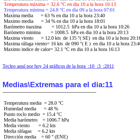
 Temperatura máxima = 32.6 °C en dia 10 a la hora 16:13
 Temperatura mínima = 24.8 °C en dia 09 a la hora 07:01
 Maxima media      = 63 % en dia 10 a la hora 23:40

 Maximo media      = 34 % en dia 10 a la hora 18:01

 Barómetro maxima        = 1012.5  hPa en dia 10 a la hora 10:26

 Barómetro minima        = 1008.5  hPa en dia 10 a la hora 20:13

 Maxima viento      = 12.0 kts  de 135 °( SE)  en dia 10 a la hora 20:16
 Maxima ráfaga viento= 16 kts  de 090 °( E )  en dia 10 a la hora 23:46
 Maximo indice de calor= 32.1 °C en dia 10 a la hora 16:13

Tecleo aquí por hoy 24 gráficos de la hora  :10  :3  :2011
Medias\Extremas para el dia:11
 Temperatura media  = 28.0 °C

 Humedad media      = 48 %

 Punto rocío medio  = 15.4 °C

 Media barómetro    = 1006.7 hPa

 Media viento       = 6.2 kts

 Media ráfagas     = 6.2 kts

 Dirección media    = 60 ° (ENE)
