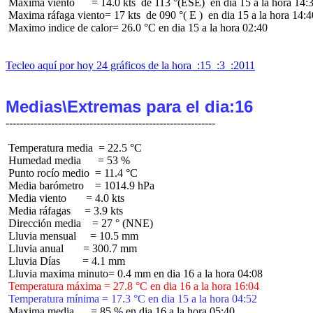
 Maxima viento      = 14.0 kts  de 113 °(ESE)  en dia 15 a la hora 14:3
 Maxima ráfaga viento= 17 kts  de 090 °( E )  en dia 15 a la hora 14:40
 Maximo indice de calor= 26.0 °C en dia 15 a la hora 02:40

Tecleo aquí por hoy 24 gráficos de la hora  :15  :3  :2011
Medias\Extremas para el dia:16
 Temperatura media  = 22.5 °C

 Humedad media      = 53 %

 Punto rocío medio  = 11.4 °C

 Media barómetro    = 1014.9 hPa

 Media viento       = 4.0 kts

 Media ráfagas     = 3.9 kts

 Dirección media    = 27 ° (NNE)

 Lluvia mensual     = 10.5 mm

 Lluvia anual       = 300.7 mm

 Lluvia Días        = 4.1 mm

 Temperatura máxima = 27.8 °C en dia 16 a la hora 16:04
 Temperatura mínima = 17.3 °C en dia 15 a la hora 04:52
 Maxima media      = 85 % en dia 16 a la hora 05:40
