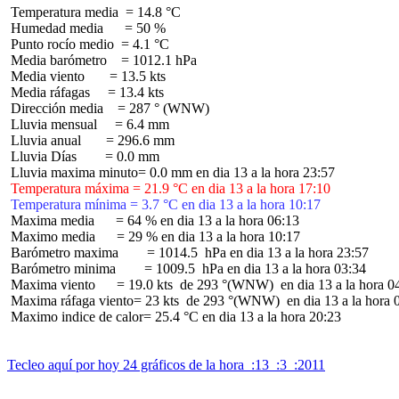
 Temperatura media  = 14.8 °C

 Humedad media      = 50 %

 Punto rocío medio  = 4.1 °C

 Media barómetro    = 1012.1 hPa

 Media viento       = 13.5 kts

 Media ráfagas     = 13.4 kts

 Dirección media    = 287 ° (WNW)

 Lluvia mensual     = 6.4 mm

 Lluvia anual       = 296.6 mm

 Lluvia Días        = 0.0 mm

 Temperatura máxima = 21.9 °C en dia 13 a la hora 17:10
 Temperatura mínima = 3.7 °C en dia 13 a la hora 10:17
 Maxima media      = 64 % en dia 13 a la hora 06:13

 Maximo media      = 29 % en dia 13 a la hora 10:17

 Barómetro maxima        = 1014.5  hPa en dia 13 a la hora 23:57

 Barómetro minima        = 1009.5  hPa en dia 13 a la hora 03:34

 Maxima viento      = 19.0 kts  de 293 °(WNW)  en dia 13 a la hora 04
 Maxima ráfaga viento= 23 kts  de 293 °(WNW)  en dia 13 a la hora 0
 Maximo indice de calor= 25.4 °C en dia 13 a la hora 20:23

Tecleo aquí por hoy 24 gráficos de la hora  :13  :3  :2011