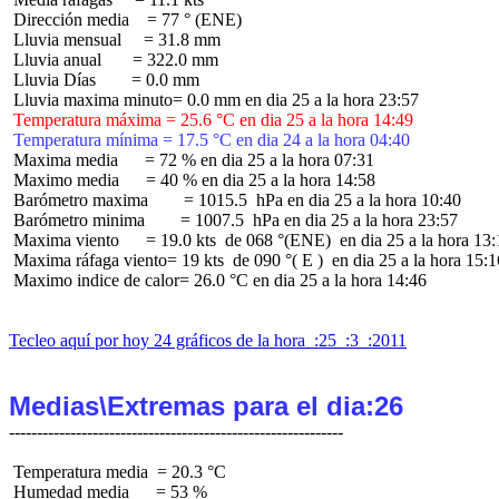
 Dirección media    = 77 ° (ENE)

 Lluvia mensual     = 31.8 mm

 Lluvia anual       = 322.0 mm

 Lluvia Días        = 0.0 mm

 Temperatura máxima = 25.6 °C en dia 25 a la hora 14:49
 Temperatura mínima = 17.5 °C en dia 24 a la hora 04:40
 Maxima media      = 72 % en dia 25 a la hora 07:31

 Maximo media      = 40 % en dia 25 a la hora 14:58

 Barómetro maxima        = 1015.5  hPa en dia 25 a la hora 10:40

 Barómetro minima        = 1007.5  hPa en dia 25 a la hora 23:57

 Maxima viento      = 19.0 kts  de 068 °(ENE)  en dia 25 a la hora 13:
 Maxima ráfaga viento= 19 kts  de 090 °( E )  en dia 25 a la hora 15:16
 Maximo indice de calor= 26.0 °C en dia 25 a la hora 14:46

Tecleo aquí por hoy 24 gráficos de la hora  :25  :3  :2011
Medias\Extremas para el dia:26
 Temperatura media  = 20.3 °C

 Humedad media      = 53 %
