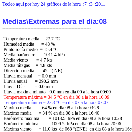
Tecleo aquí por hoy 24 gráficos de la hora  :7  :3  :2011
Medias\Extremas para el dia:08
 Temperatura media  = 27.7 °C

 Humedad media      = 48 %

 Punto rocío medio  = 15.4 °C

 Media barómetro    = 1011.4 hPa

 Media viento       = 4.7 kts

 Media ráfagas     = 4.8 kts

 Dirección media    = 45 ° ( NE)

 Lluvia mensual     = 0.0 mm

 Lluvia anual       = 290.2 mm

 Lluvia Días        = 0.0 mm

 Temperatura máxima = 34.5 °C en dia 08 a la hora 16:09
 Temperatura mínima = 23.3 °C en dia 07 a la hora 07:07
 Maxima media      = 64 % en dia 08 a la hora 03:28

 Maximo media      = 34 % en dia 08 a la hora 16:40

 Barómetro maxima        = 1013.5  hPa en dia 08 a la hora 10:28

 Barómetro minima        = 1009.5  hPa en dia 08 a la hora 20:06

 Maxima viento      = 11.0 kts  de 068 °(ENE)  en dia 08 a la hora 16:4