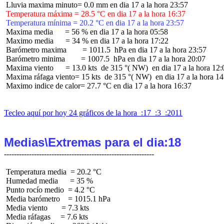
 Temperatura máxima = 28.5 °C en dia 17 a la hora 16:37
 Temperatura mínima = 20.2 °C en dia 17 a la hora 23:57
 Maxima media      = 56 % en dia 17 a la hora 05:58

 Maximo media      = 34 % en dia 17 a la hora 17:22

 Barómetro maxima        = 1011.5  hPa en dia 17 a la hora 23:57

 Barómetro minima        = 1007.5  hPa en dia 17 a la hora 20:07

 Maxima viento      = 13.0 kts  de 315 °( NW)  en dia 17 a la hora 12:0
 Maxima ráfaga viento= 15 kts  de 315 °( NW)  en dia 17 a la hora 14:
 Maximo indice de calor= 27.7 °C en dia 17 a la hora 16:37

Tecleo aquí por hoy 24 gráficos de la hora  :17  :3  :2011
Medias\Extremas para el dia:18
 Temperatura media  = 20.2 °C

 Humedad media      = 35 %

 Punto rocío medio  = 4.2 °C

 Media barómetro    = 1015.1 hPa

 Media viento       = 7.3 kts

 Media ráfagas     = 7.6 kts
