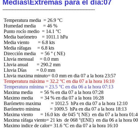
Medias\Extremas para el dia:07
 Temperatura media  = 26.9 °C

 Humedad media      = 46 %

 Punto rocío medio  = 14.1 °C

 Media barómetro    = 1011.1 hPa

 Media viento       = 6.8 kts

 Media ráfagas     = 6.8 kts

 Dirección media    = 56 ° ( NE)

 Lluvia mensual     = 0.0 mm

 Lluvia anual       = 290.2 mm

 Lluvia Días        = 0.0 mm

 Temperatura máxima = 32.2 °C en dia 07 a la hora 16:10
 Temperatura mínima = 23.5 °C en dia 06 a la hora 07:13
 Maxima media      = 56 % en dia 07 a la hora 07:28

 Maximo media      = 34 % en dia 07 a la hora 16:28

 Barómetro maxima        = 1012.5  hPa en dia 07 a la hora 12:10

 Barómetro minima        = 1009.5  hPa en dia 07 a la hora 18:13

 Maxima viento      = 16.0 kts  de 045 °( NE)  en dia 07 a la hora 01:4
 Maxima ráfaga viento= 21 kts  de 068 °(ENE)  en dia 06 a la hora 00
 Maximo indice de calor= 31.6 °C en dia 07 a la hora 16:10
