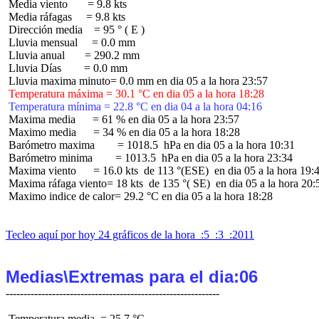
 Media viento       = 9.8 kts

 Media ráfagas     = 9.8 kts

 Dirección media    = 95 ° ( E )

 Lluvia mensual     = 0.0 mm

 Lluvia anual       = 290.2 mm

 Lluvia Días        = 0.0 mm

 Temperatura máxima = 30.1 °C en dia 05 a la hora 18:28
 Temperatura mínima = 22.8 °C en dia 04 a la hora 04:16
 Maxima media      = 61 % en dia 05 a la hora 23:57

 Maximo media      = 34 % en dia 05 a la hora 18:28

 Barómetro maxima        = 1018.5  hPa en dia 05 a la hora 10:31

 Barómetro minima        = 1013.5  hPa en dia 05 a la hora 23:34

 Maxima viento      = 16.0 kts  de 113 °(ESE)  en dia 05 a la hora 19:4
 Maxima ráfaga viento= 18 kts  de 135 °( SE)  en dia 05 a la hora 20:5
 Maximo indice de calor= 29.2 °C en dia 05 a la hora 18:28

Tecleo aquí por hoy 24 gráficos de la hora  :5  :3  :2011
Medias\Extremas para el dia:06
 Temperatura media  = 25.7 °C
