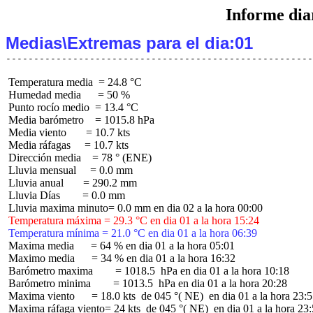
Informe dia
Medias\Extremas para el dia:01
 Temperatura media  = 24.8 °C

 Humedad media      = 50 %

 Punto rocío medio  = 13.4 °C

 Media barómetro    = 1015.8 hPa

 Media viento       = 10.7 kts

 Media ráfagas     = 10.7 kts

 Dirección media    = 78 ° (ENE)

 Lluvia mensual     = 0.0 mm

 Lluvia anual       = 290.2 mm

 Lluvia Días        = 0.0 mm

 Temperatura máxima = 29.3 °C en dia 01 a la hora 15:24
 Temperatura mínima = 21.0 °C en dia 01 a la hora 06:39
 Maxima media      = 64 % en dia 01 a la hora 05:01

 Maximo media      = 34 % en dia 01 a la hora 16:32

 Barómetro maxima        = 1018.5  hPa en dia 01 a la hora 10:18

 Barómetro minima        = 1013.5  hPa en dia 01 a la hora 20:28

 Maxima viento      = 18.0 kts  de 045 °( NE)  en dia 01 a la hora 23:5
 Maxima ráfaga viento= 24 kts  de 045 °( NE)  en dia 01 a la hora 23: