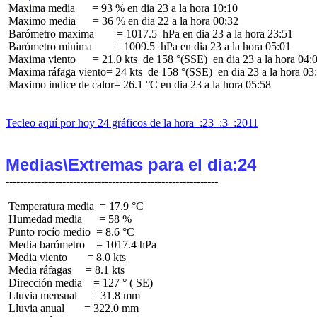
 Maxima media      = 93 % en dia 23 a la hora 10:10

 Maximo media      = 36 % en dia 22 a la hora 00:32

 Barómetro maxima        = 1017.5  hPa en dia 23 a la hora 23:51

 Barómetro minima        = 1009.5  hPa en dia 23 a la hora 05:01

 Maxima viento      = 21.0 kts  de 158 °(SSE)  en dia 23 a la hora 04:0
 Maxima ráfaga viento= 24 kts  de 158 °(SSE)  en dia 23 a la hora 03:
 Maximo indice de calor= 26.1 °C en dia 23 a la hora 05:58

Tecleo aquí por hoy 24 gráficos de la hora  :23  :3  :2011
Medias\Extremas para el dia:24
 Temperatura media  = 17.9 °C

 Humedad media      = 58 %

 Punto rocío medio  = 8.6 °C

 Media barómetro    = 1017.4 hPa

 Media viento       = 8.0 kts

 Media ráfagas     = 8.1 kts

 Dirección media    = 127 ° ( SE)

 Lluvia mensual     = 31.8 mm

 Lluvia anual       = 322.0 mm
