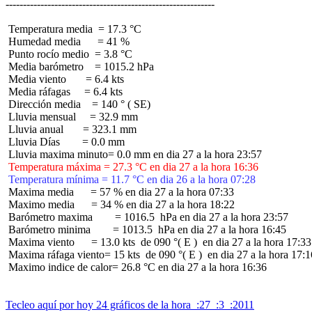
 Temperatura media  = 17.3 °C

 Humedad media      = 41 %

 Punto rocío medio  = 3.8 °C

 Media barómetro    = 1015.2 hPa

 Media viento       = 6.4 kts

 Media ráfagas     = 6.4 kts

 Dirección media    = 140 ° ( SE)

 Lluvia mensual     = 32.9 mm

 Lluvia anual       = 323.1 mm

 Lluvia Días        = 0.0 mm

 Temperatura máxima = 27.3 °C en dia 27 a la hora 16:36
 Temperatura mínima = 11.7 °C en dia 26 a la hora 07:28
 Maxima media      = 57 % en dia 27 a la hora 07:33

 Maximo media      = 34 % en dia 27 a la hora 18:22

 Barómetro maxima        = 1016.5  hPa en dia 27 a la hora 23:57

 Barómetro minima        = 1013.5  hPa en dia 27 a la hora 16:45

 Maxima viento      = 13.0 kts  de 090 °( E )  en dia 27 a la hora 17:33

 Maxima ráfaga viento= 15 kts  de 090 °( E )  en dia 27 a la hora 17:16
 Maximo indice de calor= 26.8 °C en dia 27 a la hora 16:36

Tecleo aquí por hoy 24 gráficos de la hora  :27  :3  :2011