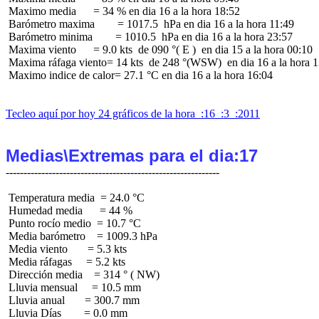
 Maximo media      = 34 % en dia 16 a la hora 18:52

 Barómetro maxima        = 1017.5  hPa en dia 16 a la hora 11:49

 Barómetro minima        = 1010.5  hPa en dia 16 a la hora 23:57

 Maxima viento      = 9.0 kts  de 090 °( E )  en dia 15 a la hora 00:10

 Maxima ráfaga viento= 14 kts  de 248 °(WSW)  en dia 16 a la hora 1
 Maximo indice de calor= 27.1 °C en dia 16 a la hora 16:04

Tecleo aquí por hoy 24 gráficos de la hora  :16  :3  :2011
Medias\Extremas para el dia:17
 Temperatura media  = 24.0 °C

 Humedad media      = 44 %

 Punto rocío medio  = 10.7 °C

 Media barómetro    = 1009.3 hPa

 Media viento       = 5.3 kts

 Media ráfagas     = 5.2 kts

 Dirección media    = 314 ° ( NW)

 Lluvia mensual     = 10.5 mm

 Lluvia anual       = 300.7 mm

 Lluvia Días        = 0.0 mm
