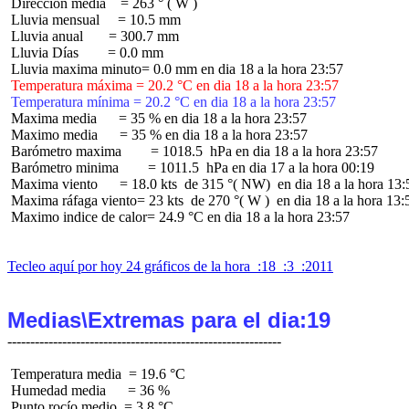
 Dirección media    = 263 ° ( W )

 Lluvia mensual     = 10.5 mm

 Lluvia anual       = 300.7 mm

 Lluvia Días        = 0.0 mm

 Temperatura máxima = 20.2 °C en dia 18 a la hora 23:57
 Temperatura mínima = 20.2 °C en dia 18 a la hora 23:57
 Maxima media      = 35 % en dia 18 a la hora 23:57

 Maximo media      = 35 % en dia 18 a la hora 23:57

 Barómetro maxima        = 1018.5  hPa en dia 18 a la hora 23:57

 Barómetro minima        = 1011.5  hPa en dia 17 a la hora 00:19

 Maxima viento      = 18.0 kts  de 315 °( NW)  en dia 18 a la hora 13:5
 Maxima ráfaga viento= 23 kts  de 270 °( W )  en dia 18 a la hora 13:5
 Maximo indice de calor= 24.9 °C en dia 18 a la hora 23:57

Tecleo aquí por hoy 24 gráficos de la hora  :18  :3  :2011
Medias\Extremas para el dia:19
 Temperatura media  = 19.6 °C

 Humedad media      = 36 %

 Punto rocío medio  = 3.8 °C
