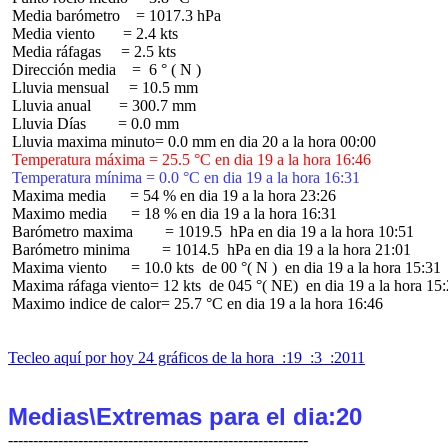
 Media barómetro    = 1017.3 hPa

 Media viento       = 2.4 kts

 Media ráfagas     = 2.5 kts

 Dirección media    =  6 ° ( N )

 Lluvia mensual     = 10.5 mm

 Lluvia anual       = 300.7 mm

 Lluvia Días        = 0.0 mm

 Temperatura máxima = 25.5 °C en dia 19 a la hora 16:46
 Temperatura mínima = 0.0 °C en dia 19 a la hora 16:31
 Maxima media      = 54 % en dia 19 a la hora 23:26

 Maximo media      = 18 % en dia 19 a la hora 16:31

 Barómetro maxima        = 1019.5  hPa en dia 19 a la hora 10:51

 Barómetro minima        = 1014.5  hPa en dia 19 a la hora 21:01

 Maxima viento      = 10.0 kts  de 00 °( N )  en dia 19 a la hora 15:31

 Maxima ráfaga viento= 12 kts  de 045 °( NE)  en dia 19 a la hora 15:
 Maximo indice de calor= 25.7 °C en dia 19 a la hora 16:46

Tecleo aquí por hoy 24 gráficos de la hora  :19  :3  :2011
Medias\Extremas para el dia:20