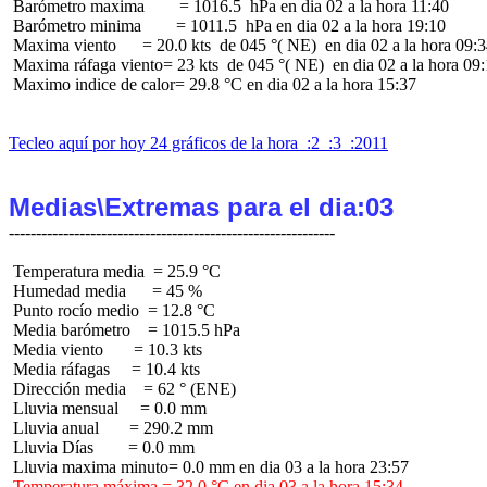
 Barómetro maxima        = 1016.5  hPa en dia 02 a la hora 11:40

 Barómetro minima        = 1011.5  hPa en dia 02 a la hora 19:10

 Maxima viento      = 20.0 kts  de 045 °( NE)  en dia 02 a la hora 09:3
 Maxima ráfaga viento= 23 kts  de 045 °( NE)  en dia 02 a la hora 09:
 Maximo indice de calor= 29.8 °C en dia 02 a la hora 15:37

Tecleo aquí por hoy 24 gráficos de la hora  :2  :3  :2011
Medias\Extremas para el dia:03
 Temperatura media  = 25.9 °C

 Humedad media      = 45 %

 Punto rocío medio  = 12.8 °C

 Media barómetro    = 1015.5 hPa

 Media viento       = 10.3 kts

 Media ráfagas     = 10.4 kts

 Dirección media    = 62 ° (ENE)

 Lluvia mensual     = 0.0 mm

 Lluvia anual       = 290.2 mm

 Lluvia Días        = 0.0 mm

 Temperatura máxima = 32.0 °C en dia 03 a la hora 15:34