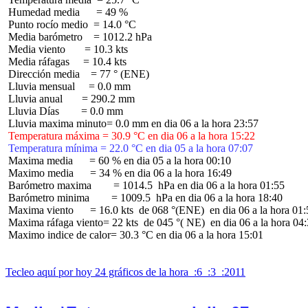
 Humedad media      = 49 %

 Punto rocío medio  = 14.0 °C

 Media barómetro    = 1012.2 hPa

 Media viento       = 10.3 kts

 Media ráfagas     = 10.4 kts

 Dirección media    = 77 ° (ENE)

 Lluvia mensual     = 0.0 mm

 Lluvia anual       = 290.2 mm

 Lluvia Días        = 0.0 mm

 Temperatura máxima = 30.9 °C en dia 06 a la hora 15:22
 Temperatura mínima = 22.0 °C en dia 05 a la hora 07:07
 Maxima media      = 60 % en dia 05 a la hora 00:10

 Maximo media      = 34 % en dia 06 a la hora 16:49

 Barómetro maxima        = 1014.5  hPa en dia 06 a la hora 01:55

 Barómetro minima        = 1009.5  hPa en dia 06 a la hora 18:40

 Maxima viento      = 16.0 kts  de 068 °(ENE)  en dia 06 a la hora 01:
 Maxima ráfaga viento= 22 kts  de 045 °( NE)  en dia 06 a la hora 04:
 Maximo indice de calor= 30.3 °C en dia 06 a la hora 15:01

Tecleo aquí por hoy 24 gráficos de la hora  :6  :3  :2011