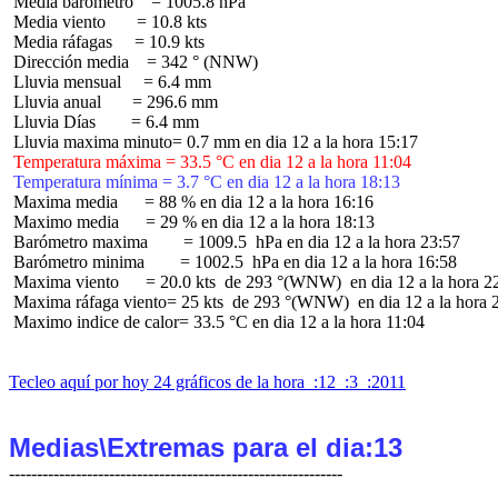
 Media barómetro    = 1005.8 hPa

 Media viento       = 10.8 kts

 Media ráfagas     = 10.9 kts

 Dirección media    = 342 ° (NNW)

 Lluvia mensual     = 6.4 mm

 Lluvia anual       = 296.6 mm

 Lluvia Días        = 6.4 mm

 Temperatura máxima = 33.5 °C en dia 12 a la hora 11:04
 Temperatura mínima = 3.7 °C en dia 12 a la hora 18:13
 Maxima media      = 88 % en dia 12 a la hora 16:16

 Maximo media      = 29 % en dia 12 a la hora 18:13

 Barómetro maxima        = 1009.5  hPa en dia 12 a la hora 23:57

 Barómetro minima        = 1002.5  hPa en dia 12 a la hora 16:58

 Maxima viento      = 20.0 kts  de 293 °(WNW)  en dia 12 a la hora 22
 Maxima ráfaga viento= 25 kts  de 293 °(WNW)  en dia 12 a la hora 2
 Maximo indice de calor= 33.5 °C en dia 12 a la hora 11:04

Tecleo aquí por hoy 24 gráficos de la hora  :12  :3  :2011
Medias\Extremas para el dia:13