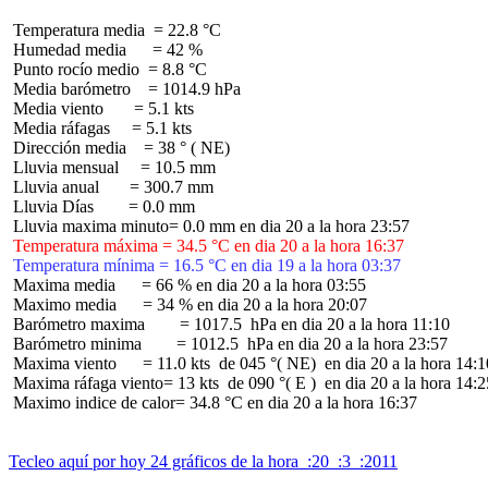
 Temperatura media  = 22.8 °C

 Humedad media      = 42 %

 Punto rocío medio  = 8.8 °C

 Media barómetro    = 1014.9 hPa

 Media viento       = 5.1 kts

 Media ráfagas     = 5.1 kts

 Dirección media    = 38 ° ( NE)

 Lluvia mensual     = 10.5 mm

 Lluvia anual       = 300.7 mm

 Lluvia Días        = 0.0 mm

 Temperatura máxima = 34.5 °C en dia 20 a la hora 16:37
 Temperatura mínima = 16.5 °C en dia 19 a la hora 03:37
 Maxima media      = 66 % en dia 20 a la hora 03:55

 Maximo media      = 34 % en dia 20 a la hora 20:07

 Barómetro maxima        = 1017.5  hPa en dia 20 a la hora 11:10

 Barómetro minima        = 1012.5  hPa en dia 20 a la hora 23:57

 Maxima viento      = 11.0 kts  de 045 °( NE)  en dia 20 a la hora 14:10
 Maxima ráfaga viento= 13 kts  de 090 °( E )  en dia 20 a la hora 14:25
 Maximo indice de calor= 34.8 °C en dia 20 a la hora 16:37

Tecleo aquí por hoy 24 gráficos de la hora  :20  :3  :2011