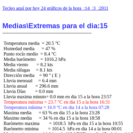
Tecleo aquí por hoy 24 gráficos de la hora  :14  :3  :2011
Medias\Extremas para el dia:15
 Temperatura media  = 20.5 °C

 Humedad media      = 47 %

 Punto rocío medio  = 8.4 °C

 Media barómetro    = 1016.2 hPa

 Media viento       = 8.2 kts

 Media ráfagas     = 8.1 kts

 Dirección media    = 90 ° ( E )

 Lluvia mensual     = 6.4 mm

 Lluvia anual       = 296.6 mm

 Lluvia Días        = 0.0 mm

 Temperatura máxima = 23.7 °C en dia 15 a la hora 16:31
 Temperatura mínima = 16.9 °C en dia 14 a la hora 07:28
 Maxima media      = 63 % en dia 15 a la hora 23:28

 Maximo media      = 34 % en dia 15 a la hora 18:58

 Barómetro maxima        = 1018.5  hPa en dia 15 a la hora 10:55

 Barómetro minima        = 1014.5  hPa en dia 14 a la hora 00:01
