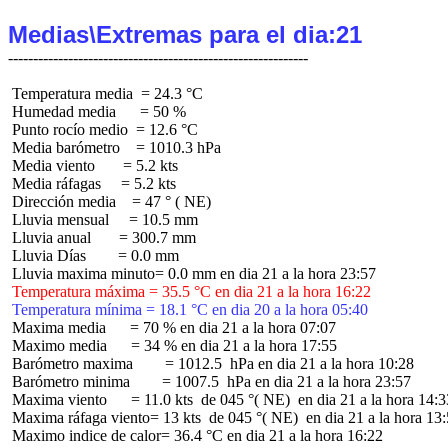
Medias\Extremas para el dia:21
 Temperatura media  = 24.3 °C

 Humedad media      = 50 %

 Punto rocío medio  = 12.6 °C

 Media barómetro    = 1010.3 hPa

 Media viento       = 5.2 kts

 Media ráfagas     = 5.2 kts

 Dirección media    = 47 ° ( NE)

 Lluvia mensual     = 10.5 mm

 Lluvia anual       = 300.7 mm

 Lluvia Días        = 0.0 mm

 Temperatura máxima = 35.5 °C en dia 21 a la hora 16:22
 Temperatura mínima = 18.1 °C en dia 20 a la hora 05:40
 Maxima media      = 70 % en dia 21 a la hora 07:07

 Maximo media      = 34 % en dia 21 a la hora 17:55

 Barómetro maxima        = 1012.5  hPa en dia 21 a la hora 10:28

 Barómetro minima        = 1007.5  hPa en dia 21 a la hora 23:57

 Maxima viento      = 11.0 kts  de 045 °( NE)  en dia 21 a la hora 14:33
 Maxima ráfaga viento= 13 kts  de 045 °( NE)  en dia 21 a la hora 13:
 Maximo indice de calor= 36.4 °C en dia 21 a la hora 16:22
