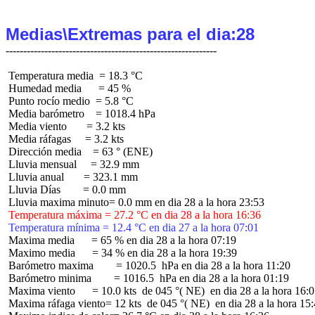
Medias\Extremas para el dia:28
 Temperatura media  = 18.3 °C

 Humedad media      = 45 %

 Punto rocío medio  = 5.8 °C

 Media barómetro    = 1018.4 hPa

 Media viento       = 3.2 kts

 Media ráfagas     = 3.2 kts

 Dirección media    = 63 ° (ENE)

 Lluvia mensual     = 32.9 mm

 Lluvia anual       = 323.1 mm

 Lluvia Días        = 0.0 mm

 Temperatura máxima = 27.2 °C en dia 28 a la hora 16:36
 Temperatura mínima = 12.4 °C en dia 27 a la hora 07:01
 Maxima media      = 65 % en dia 28 a la hora 07:19

 Maximo media      = 34 % en dia 28 a la hora 19:39

 Barómetro maxima        = 1020.5  hPa en dia 28 a la hora 11:20

 Barómetro minima        = 1016.5  hPa en dia 28 a la hora 01:19

 Maxima viento      = 10.0 kts  de 045 °( NE)  en dia 28 a la hora 16:0
 Maxima ráfaga viento= 12 kts  de 045 °( NE)  en dia 28 a la hora 15: