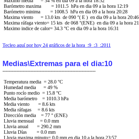
 Maximo media      = 34 % en dia 09 a la hora 18:52

 Barómetro maxima        = 1011.5  hPa en dia 09 a la hora 12:19

 Barómetro minima        = 1008.5  hPa en dia 09 a la hora 20:28

 Maxima viento      = 13.0 kts  de 090 °( E )  en dia 09 a la hora 20:46

 Maxima ráfaga viento= 15 kts  de 068 °(ENE)  en dia 09 a la hora 21
 Maximo indice de calor= 34.3 °C en dia 09 a la hora 16:31

Tecleo aquí por hoy 24 gráficos de la hora  :9  :3  :2011
Medias\Extremas para el dia:10
 Temperatura media  = 28.0 °C

 Humedad media      = 49 %

 Punto rocío medio  = 15.8 °C

 Media barómetro    = 1010.3 hPa

 Media viento       = 8.6 kts

 Media ráfagas     = 8.6 kts

 Dirección media    = 77 ° (ENE)

 Lluvia mensual     = 0.0 mm

 Lluvia anual       = 290.2 mm

 Lluvia Días        = 0.0 mm
