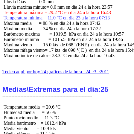
 Lluvia Días        = 0.0 mm

 Temperatura máxima = 29.2 °C en dia 24 a la hora 16:43
 Temperatura mínima = 11.0 °C en dia 23 a la hora 07:13
 Maxima media      = 88 % en dia 24 a la hora 07:42

 Maximo media      = 34 % en dia 24 a la hora 17:22

 Barómetro maxima        = 1019.5  hPa en dia 24 a la hora 10:57

 Barómetro minima        = 1015.5  hPa en dia 24 a la hora 19:46

 Maxima viento      = 15.0 kts  de 068 °(ENE)  en dia 24 a la hora 14:
 Maxima ráfaga viento= 17 kts  de 090 °( E )  en dia 24 a la hora 15:49
 Maximo indice de calor= 28.3 °C en dia 24 a la hora 16:43

Tecleo aquí por hoy 24 gráficos de la hora  :24  :3  :2011
Medias\Extremas para el dia:25
 Temperatura media  = 20.6 °C

 Humedad media      = 56 %

 Punto rocío medio  = 11.3 °C

 Media barómetro    = 1012.4 hPa

 Media viento       = 10.9 kts

 Media ráfagas     = 11.1 kts
