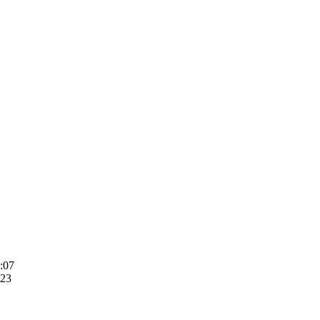
:07

23
