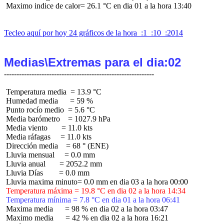
 Maximo indice de calor= 26.1 °C en dia 01 a la hora 13:40

Tecleo aquí por hoy 24 gráficos de la hora  :1  :10  :2014
Medias\Extremas para el dia:02
 Temperatura media  = 13.9 °C

 Humedad media      = 59 %

 Punto rocío medio  = 5.6 °C

 Media barómetro    = 1027.9 hPa

 Media viento       = 11.0 kts

 Media ráfagas     = 11.0 kts

 Dirección media    = 68 ° (ENE)

 Lluvia mensual     = 0.0 mm

 Lluvia anual       = 2052.2 mm

 Lluvia Días        = 0.0 mm

 Temperatura máxima = 19.8 °C en dia 02 a la hora 14:34
 Temperatura mínima = 7.8 °C en dia 01 a la hora 06:41
 Maxima media      = 98 % en dia 02 a la hora 03:47

 Maximo media      = 42 % en dia 02 a la hora 16:21
