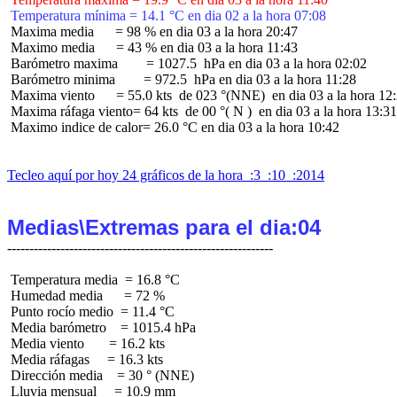
 Temperatura mínima = 14.1 °C en dia 02 a la hora 07:08
 Maxima media      = 98 % en dia 03 a la hora 20:47

 Maximo media      = 43 % en dia 03 a la hora 11:43

 Barómetro maxima        = 1027.5  hPa en dia 03 a la hora 02:02

 Barómetro minima        = 972.5  hPa en dia 03 a la hora 11:28

 Maxima viento      = 55.0 kts  de 023 °(NNE)  en dia 03 a la hora 12:
 Maxima ráfaga viento= 64 kts  de 00 °( N )  en dia 03 a la hora 13:31

 Maximo indice de calor= 26.0 °C en dia 03 a la hora 10:42

Tecleo aquí por hoy 24 gráficos de la hora  :3  :10  :2014
Medias\Extremas para el dia:04
 Temperatura media  = 16.8 °C

 Humedad media      = 72 %

 Punto rocío medio  = 11.4 °C

 Media barómetro    = 1015.4 hPa

 Media viento       = 16.2 kts

 Media ráfagas     = 16.3 kts

 Dirección media    = 30 ° (NNE)

 Lluvia mensual     = 10.9 mm
