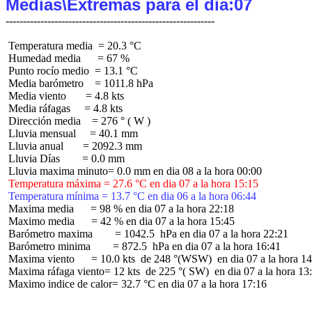
Medias\Extremas para el dia:07
 Temperatura media  = 20.3 °C

 Humedad media      = 67 %

 Punto rocío medio  = 13.1 °C

 Media barómetro    = 1011.8 hPa

 Media viento       = 4.8 kts

 Media ráfagas     = 4.8 kts

 Dirección media    = 276 ° ( W )

 Lluvia mensual     = 40.1 mm

 Lluvia anual       = 2092.3 mm

 Lluvia Días        = 0.0 mm

 Temperatura máxima = 27.6 °C en dia 07 a la hora 15:15
 Temperatura mínima = 13.7 °C en dia 06 a la hora 06:44
 Maxima media      = 98 % en dia 07 a la hora 22:18

 Maximo media      = 42 % en dia 07 a la hora 15:45

 Barómetro maxima        = 1042.5  hPa en dia 07 a la hora 22:21

 Barómetro minima        = 872.5  hPa en dia 07 a la hora 16:41

 Maxima viento      = 10.0 kts  de 248 °(WSW)  en dia 07 a la hora 14
 Maxima ráfaga viento= 12 kts  de 225 °( SW)  en dia 07 a la hora 13:
 Maximo indice de calor= 32.7 °C en dia 07 a la hora 17:16
