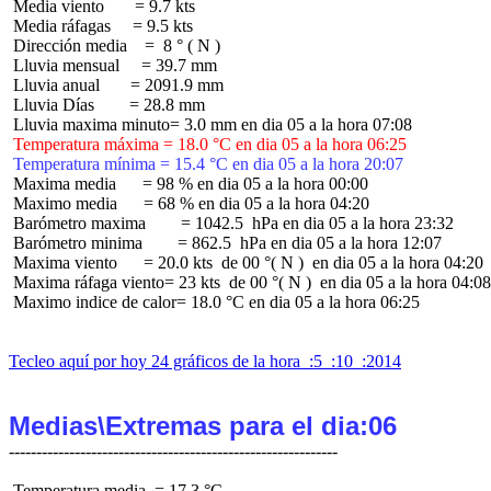
 Media viento       = 9.7 kts

 Media ráfagas     = 9.5 kts

 Dirección media    =  8 ° ( N )

 Lluvia mensual     = 39.7 mm

 Lluvia anual       = 2091.9 mm

 Lluvia Días        = 28.8 mm

 Temperatura máxima = 18.0 °C en dia 05 a la hora 06:25
 Temperatura mínima = 15.4 °C en dia 05 a la hora 20:07
 Maxima media      = 98 % en dia 05 a la hora 00:00

 Maximo media      = 68 % en dia 05 a la hora 04:20

 Barómetro maxima        = 1042.5  hPa en dia 05 a la hora 23:32

 Barómetro minima        = 862.5  hPa en dia 05 a la hora 12:07

 Maxima viento      = 20.0 kts  de 00 °( N )  en dia 05 a la hora 04:20

 Maxima ráfaga viento= 23 kts  de 00 °( N )  en dia 05 a la hora 04:08

 Maximo indice de calor= 18.0 °C en dia 05 a la hora 06:25

Tecleo aquí por hoy 24 gráficos de la hora  :5  :10  :2014
Medias\Extremas para el dia:06
 Temperatura media  = 17.3 °C
