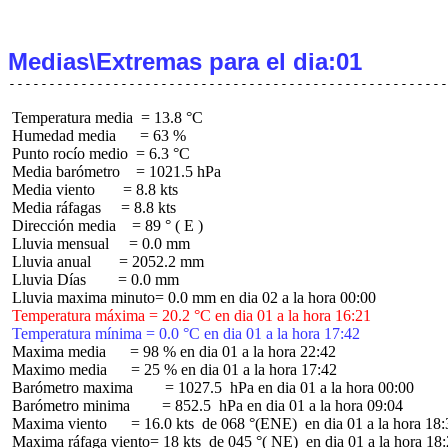
Medias\Extremas para el dia:01
 Temperatura media  = 13.8 °C

 Humedad media      = 63 %

 Punto rocío medio  = 6.3 °C

 Media barómetro    = 1021.5 hPa

 Media viento       = 8.8 kts

 Media ráfagas     = 8.8 kts

 Dirección media    = 89 ° ( E )

 Lluvia mensual     = 0.0 mm

 Lluvia anual       = 2052.2 mm

 Lluvia Días        = 0.0 mm

 Temperatura máxima = 20.2 °C en dia 01 a la hora 16:21
 Temperatura mínima = 0.0 °C en dia 01 a la hora 17:42
 Maxima media      = 98 % en dia 01 a la hora 22:42

 Maximo media      = 25 % en dia 01 a la hora 17:42

 Barómetro maxima        = 1027.5  hPa en dia 01 a la hora 00:00

 Barómetro minima        = 852.5  hPa en dia 01 a la hora 09:04

 Maxima viento      = 16.0 kts  de 068 °(ENE)  en dia 01 a la hora 18:
 Maxima ráfaga viento= 18 kts  de 045 °( NE)  en dia 01 a la hora 18: