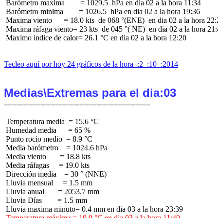
 Barómetro maxima        = 1029.5  hPa en dia 02 a la hora 11:34

 Barómetro minima        = 1026.5  hPa en dia 02 a la hora 19:36

 Maxima viento      = 18.0 kts  de 068 °(ENE)  en dia 02 a la hora 22:
 Maxima ráfaga viento= 23 kts  de 045 °( NE)  en dia 02 a la hora 21:
 Maximo indice de calor= 26.1 °C en dia 02 a la hora 12:20

Tecleo aquí por hoy 24 gráficos de la hora  :2  :10  :2014
Medias\Extremas para el dia:03
 Temperatura media  = 15.6 °C

 Humedad media      = 65 %

 Punto rocío medio  = 8.9 °C

 Media barómetro    = 1024.6 hPa

 Media viento       = 18.8 kts

 Media ráfagas     = 19.0 kts

 Dirección media    = 30 ° (NNE)

 Lluvia mensual     = 1.5 mm

 Lluvia anual       = 2053.7 mm

 Lluvia Días        = 1.5 mm

 Temperatura máxima = 19.9 °C en dia 03 a la hora 11:40