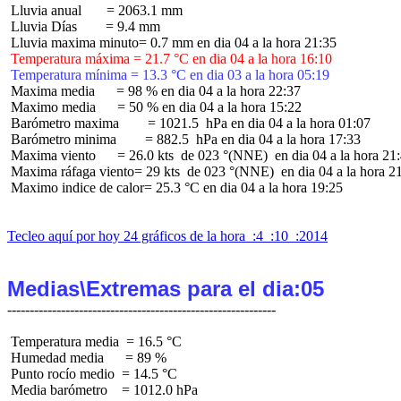
 Lluvia anual       = 2063.1 mm

 Lluvia Días        = 9.4 mm

 Temperatura máxima = 21.7 °C en dia 04 a la hora 16:10
 Temperatura mínima = 13.3 °C en dia 03 a la hora 05:19
 Maxima media      = 98 % en dia 04 a la hora 22:37

 Maximo media      = 50 % en dia 04 a la hora 15:22

 Barómetro maxima        = 1021.5  hPa en dia 04 a la hora 01:07

 Barómetro minima        = 882.5  hPa en dia 04 a la hora 17:33

 Maxima viento      = 26.0 kts  de 023 °(NNE)  en dia 04 a la hora 21:
 Maxima ráfaga viento= 29 kts  de 023 °(NNE)  en dia 04 a la hora 21
 Maximo indice de calor= 25.3 °C en dia 04 a la hora 19:25

Tecleo aquí por hoy 24 gráficos de la hora  :4  :10  :2014
Medias\Extremas para el dia:05
 Temperatura media  = 16.5 °C

 Humedad media      = 89 %

 Punto rocío medio  = 14.5 °C

 Media barómetro    = 1012.0 hPa
