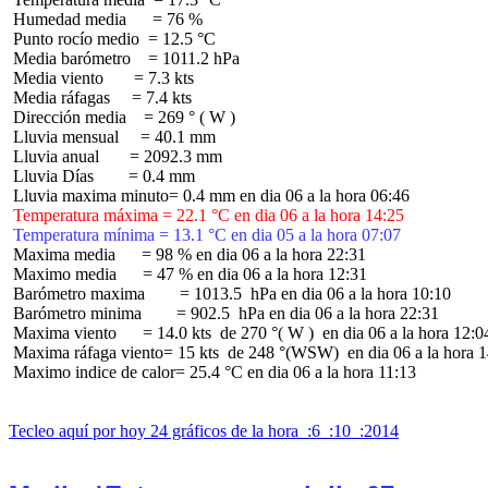
 Humedad media      = 76 %

 Punto rocío medio  = 12.5 °C

 Media barómetro    = 1011.2 hPa

 Media viento       = 7.3 kts

 Media ráfagas     = 7.4 kts

 Dirección media    = 269 ° ( W )

 Lluvia mensual     = 40.1 mm

 Lluvia anual       = 2092.3 mm

 Lluvia Días        = 0.4 mm

 Temperatura máxima = 22.1 °C en dia 06 a la hora 14:25
 Temperatura mínima = 13.1 °C en dia 05 a la hora 07:07
 Maxima media      = 98 % en dia 06 a la hora 22:31

 Maximo media      = 47 % en dia 06 a la hora 12:31

 Barómetro maxima        = 1013.5  hPa en dia 06 a la hora 10:10

 Barómetro minima        = 902.5  hPa en dia 06 a la hora 22:31

 Maxima viento      = 14.0 kts  de 270 °( W )  en dia 06 a la hora 12:04
 Maxima ráfaga viento= 15 kts  de 248 °(WSW)  en dia 06 a la hora 1
 Maximo indice de calor= 25.4 °C en dia 06 a la hora 11:13

Tecleo aquí por hoy 24 gráficos de la hora  :6  :10  :2014