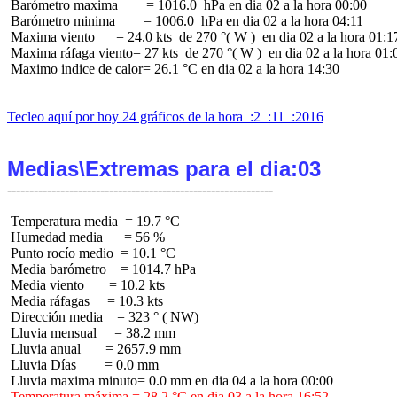
 Barómetro maxima        = 1016.0  hPa en dia 02 a la hora 00:00

 Barómetro minima        = 1006.0  hPa en dia 02 a la hora 04:11

 Maxima viento      = 24.0 kts  de 270 °( W )  en dia 02 a la hora 01:17
 Maxima ráfaga viento= 27 kts  de 270 °( W )  en dia 02 a la hora 01:0
 Maximo indice de calor= 26.1 °C en dia 02 a la hora 14:30

Tecleo aquí por hoy 24 gráficos de la hora  :2  :11  :2016
Medias\Extremas para el dia:03
 Temperatura media  = 19.7 °C

 Humedad media      = 56 %

 Punto rocío medio  = 10.1 °C

 Media barómetro    = 1014.7 hPa

 Media viento       = 10.2 kts

 Media ráfagas     = 10.3 kts

 Dirección media    = 323 ° ( NW)

 Lluvia mensual     = 38.2 mm

 Lluvia anual       = 2657.9 mm

 Lluvia Días        = 0.0 mm

 Temperatura máxima = 28.2 °C en dia 03 a la hora 16:52