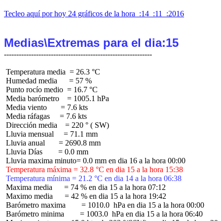
Tecleo aquí por hoy 24 gráficos de la hora  :14  :11  :2016
Medias\Extremas para el dia:15
 Temperatura media  = 26.3 °C

 Humedad media      = 57 %

 Punto rocío medio  = 16.7 °C

 Media barómetro    = 1005.1 hPa

 Media viento       = 7.6 kts

 Media ráfagas     = 7.6 kts

 Dirección media    = 220 ° ( SW)

 Lluvia mensual     = 71.1 mm

 Lluvia anual       = 2690.8 mm

 Lluvia Días        = 0.0 mm

 Temperatura máxima = 32.8 °C en dia 15 a la hora 15:38
 Temperatura mínima = 21.2 °C en dia 14 a la hora 06:38
 Maxima media      = 74 % en dia 15 a la hora 07:12

 Maximo media      = 42 % en dia 15 a la hora 19:42

 Barómetro maxima        = 1010.0  hPa en dia 15 a la hora 00:00

 Barómetro minima        = 1003.0  hPa en dia 15 a la hora 06:40
