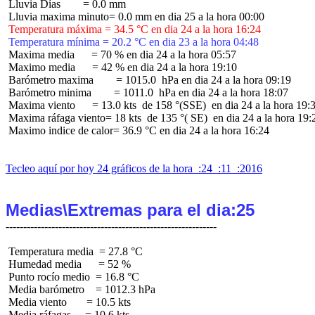
 Lluvia Días        = 0.0 mm

 Temperatura máxima = 34.5 °C en dia 24 a la hora 16:24
 Temperatura mínima = 20.2 °C en dia 23 a la hora 04:48
 Maxima media      = 70 % en dia 24 a la hora 05:57

 Maximo media      = 42 % en dia 24 a la hora 19:10

 Barómetro maxima        = 1015.0  hPa en dia 24 a la hora 09:19

 Barómetro minima        = 1011.0  hPa en dia 24 a la hora 18:07

 Maxima viento      = 13.0 kts  de 158 °(SSE)  en dia 24 a la hora 19:3
 Maxima ráfaga viento= 18 kts  de 135 °( SE)  en dia 24 a la hora 19:2
 Maximo indice de calor= 36.9 °C en dia 24 a la hora 16:24

Tecleo aquí por hoy 24 gráficos de la hora  :24  :11  :2016
Medias\Extremas para el dia:25
 Temperatura media  = 27.8 °C

 Humedad media      = 52 %

 Punto rocío medio  = 16.8 °C

 Media barómetro    = 1012.3 hPa

 Media viento       = 10.5 kts

 Media ráfagas     = 10.6 kts
