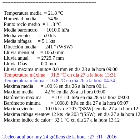
 Temperatura media  = 21.8 °C

 Humedad media      = 54 %

 Punto rocío medio  = 11.8 °C

 Media barómetro    = 1010.0 hPa

 Media viento       = 5.0 kts

 Media ráfagas     = 5.1 kts

 Dirección media    = 241 ° (WSW)

 Lluvia mensual     = 106.0 mm

 Lluvia anual       = 2725.7 mm

 Lluvia Días        = 0.0 mm

 Temperatura máxima = 31.5 °C en dia 27 a la hora 13:31
 Temperatura mínima = 16.8 °C en dia 26 a la hora 04:34
 Maxima media      = 100 % en dia 26 a la hora 00:11

 Maximo media      = 42 % en dia 28 a la hora 09:00

 Barómetro maxima        = 1011.0  hPa en dia 28 a la hora 09:00

 Barómetro minima        = 1008.0  hPa en dia 27 a la hora 05:07

 Maxima viento      = 10.0 kts  de 203 °(SSW)  en dia 27 a la hora 12:
 Maxima ráfaga viento= 12 kts  de 203 °(SSW)  en dia 27 a la hora 12
 Maximo indice de calor= 32.1 °C en dia 27 a la hora 13:12

Tecleo aquí por hoy 24 gráficos de la hora  :27  :11  :2016