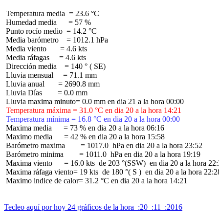
 Temperatura media  = 23.6 °C

 Humedad media      = 57 %

 Punto rocío medio  = 14.2 °C

 Media barómetro    = 1012.1 hPa

 Media viento       = 4.6 kts

 Media ráfagas     = 4.6 kts

 Dirección media    = 140 ° ( SE)

 Lluvia mensual     = 71.1 mm

 Lluvia anual       = 2690.8 mm

 Lluvia Días        = 0.0 mm

 Temperatura máxima = 31.0 °C en dia 20 a la hora 14:21
 Temperatura mínima = 16.8 °C en dia 20 a la hora 00:00
 Maxima media      = 73 % en dia 20 a la hora 06:16

 Maximo media      = 42 % en dia 20 a la hora 15:58

 Barómetro maxima        = 1017.0  hPa en dia 20 a la hora 23:52

 Barómetro minima        = 1011.0  hPa en dia 20 a la hora 19:19

 Maxima viento      = 16.0 kts  de 203 °(SSW)  en dia 20 a la hora 22:
 Maxima ráfaga viento= 19 kts  de 180 °( S )  en dia 20 a la hora 22:28
 Maximo indice de calor= 31.2 °C en dia 20 a la hora 14:21

Tecleo aquí por hoy 24 gráficos de la hora  :20  :11  :2016