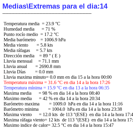
Medias\Extremas para el dia:14
 Temperatura media  = 23.9 °C

 Humedad media      = 71 %

 Punto rocío medio  = 17.2 °C

 Media barómetro    = 1006.9 hPa

 Media viento       = 5.8 kts

 Media ráfagas     = 5.7 kts

 Dirección media    = 89 ° ( E )

 Lluvia mensual     = 71.1 mm

 Lluvia anual       = 2690.8 mm

 Lluvia Días        = 0.0 mm

 Temperatura máxima = 31.6 °C en dia 14 a la hora 17:26
 Temperatura mínima = 15.9 °C en dia 13 a la hora 06:35
 Maxima media      = 98 % en dia 14 a la hora 08:40

 Maximo media      = 42 % en dia 14 a la hora 20:34

 Barómetro maxima        = 1009.0  hPa en dia 14 a la hora 11:16

 Barómetro minima        = 1004.0  hPa en dia 14 a la hora 23:38

 Maxima viento      = 12.0 kts  de 113 °(ESE)  en dia 14 a la hora 17:4
 Maxima ráfaga viento= 12 kts  de 113 °(ESE)  en dia 14 a la hora 17:
 Maximo indice de calor= 32.5 °C en dia 14 a la hora 15:47
