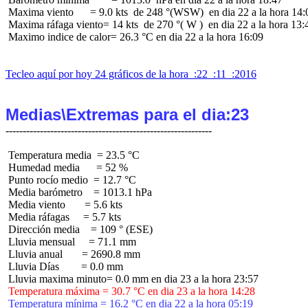
 Maxima viento      = 9.0 kts  de 248 °(WSW)  en dia 22 a la hora 14:0
 Maxima ráfaga viento= 14 kts  de 270 °( W )  en dia 22 a la hora 13:4
 Maximo indice de calor= 26.3 °C en dia 22 a la hora 16:09

Tecleo aquí por hoy 24 gráficos de la hora  :22  :11  :2016
Medias\Extremas para el dia:23
 Temperatura media  = 23.5 °C

 Humedad media      = 52 %

 Punto rocío medio  = 12.7 °C

 Media barómetro    = 1013.1 hPa

 Media viento       = 5.6 kts

 Media ráfagas     = 5.7 kts

 Dirección media    = 109 ° (ESE)

 Lluvia mensual     = 71.1 mm

 Lluvia anual       = 2690.8 mm

 Lluvia Días        = 0.0 mm

 Temperatura máxima = 30.7 °C en dia 23 a la hora 14:28
 Temperatura mínima = 16.2 °C en dia 22 a la hora 05:19