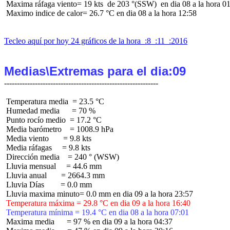
 Maxima ráfaga viento= 19 kts  de 203 °(SSW)  en dia 08 a la hora 01
 Maximo indice de calor= 26.7 °C en dia 08 a la hora 12:58

Tecleo aquí por hoy 24 gráficos de la hora  :8  :11  :2016
Medias\Extremas para el dia:09
 Temperatura media  = 23.5 °C

 Humedad media      = 70 %

 Punto rocío medio  = 17.2 °C

 Media barómetro    = 1008.9 hPa

 Media viento       = 9.8 kts

 Media ráfagas     = 9.8 kts

 Dirección media    = 240 ° (WSW)

 Lluvia mensual     = 44.6 mm

 Lluvia anual       = 2664.3 mm

 Lluvia Días        = 0.0 mm

 Temperatura máxima = 29.8 °C en dia 09 a la hora 16:40
 Temperatura mínima = 19.4 °C en dia 08 a la hora 07:01
 Maxima media      = 97 % en dia 09 a la hora 04:37
