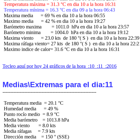
 Temperatura máxima = 31.3 °C en dia 10 a la hora 16:31
 Temperatura mínima = 16.3 °C en dia 09 a la hora 06:43
 Maxima media      = 69 % en dia 10 a la hora 06:55

 Maximo media      = 42 % en dia 10 a la hora 19:27

 Barómetro maxima        = 1011.0  hPa en dia 10 a la hora 23:57

 Barómetro minima        = 1004.0  hPa en dia 10 a la hora 19:12

 Maxima viento      = 23.0 kts  de 180 °( S )  en dia 10 a la hora 22:39

 Maxima ráfaga viento= 27 kts  de 180 °( S )  en dia 10 a la hora 22:21
 Maximo indice de calor= 31.6 °C en dia 10 a la hora 16:31

Tecleo aquí por hoy 24 gráficos de la hora  :10  :11  :2016
Medias\Extremas para el dia:11
 Temperatura media  = 20.1 °C

 Humedad media      = 49 %

 Punto rocío medio  = 8.9 °C

 Media barómetro    = 1013.8 hPa

 Media viento       = 8.0 kts

 Media ráfagas     = 7.9 kts

 Dirección media    = 150 ° (SSE)
