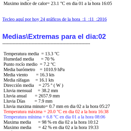
 Maximo indice de calor= 23.1 °C en dia 01 a la hora 16:05

Tecleo aquí por hoy 24 gráficos de la hora  :1  :11  :2016
Medias\Extremas para el dia:02
 Temperatura media  = 13.3 °C

 Humedad media      = 70 %

 Punto rocío medio  = 7.2 °C

 Media barómetro    = 1010.9 hPa

 Media viento       = 16.3 kts

 Media ráfagas     = 16.1 kts

 Dirección media    = 275 ° ( W )

 Lluvia mensual     = 38.2 mm

 Lluvia anual       = 2657.9 mm

 Lluvia Días        = 7.9 mm

 Temperatura máxima = 20.0 °C en dia 02 a la hora 16:38
 Temperatura mínima = 6.8 °C en dia 01 a la hora 08:06
 Maxima media      = 98 % en dia 02 a la hora 10:12

 Maximo media      = 42 % en dia 02 a la hora 19:33
