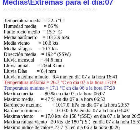
Medias\Extremas para el dia:07
 Temperatura media  = 22.5 °C

 Humedad media      = 66 %

 Punto rocío medio  = 15.7 °C

 Media barómetro    = 1013.9 hPa

 Media viento       = 10.6 kts

 Media ráfagas     = 10.7 kts

 Dirección media    = 192 ° (SSW)

 Lluvia mensual     = 44.6 mm

 Lluvia anual       = 2664.3 mm

 Lluvia Días        = 6.4 mm

 Temperatura máxima = 26.7 °C en dia 07 a la hora 17:19
 Temperatura mínima = 17.1 °C en dia 06 a la hora 07:28
 Maxima media      = 80 % en dia 07 a la hora 06:07

 Maximo media      = 47 % en dia 07 a la hora 06:52

 Barómetro maxima        = 1017.0  hPa en dia 07 a la hora 23:57

 Barómetro minima        = 1010.0  hPa en dia 07 a la hora 03:43

 Maxima viento      = 17.0 kts  de 158 °(SSE)  en dia 07 a la hora 20:5
 Maxima ráfaga viento= 20 kts  de 180 °( S )  en dia 07 a la hora 15:52
 Maximo indice de calor= 27.7 °C en dia 06 a la hora 00:26
