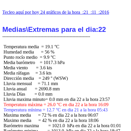
Tecleo aquí por hoy 24 gráficos de la hora  :21  :11  :2016
Medias\Extremas para el dia:22
 Temperatura media  = 19.1 °C

 Humedad media      = 56 %

 Punto rocío medio  = 9.9 °C

 Media barómetro    = 1017.3 hPa

 Media viento       = 3.6 kts

 Media ráfagas     = 3.6 kts

 Dirección media    = 249 ° (WSW)

 Lluvia mensual     = 71.1 mm

 Lluvia anual       = 2690.8 mm

 Lluvia Días        = 0.0 mm

 Temperatura máxima = 26.0 °C en dia 22 a la hora 16:09
 Temperatura mínima = 12.7 °C en dia 21 a la hora 05:43
 Maxima media      = 72 % en dia 22 a la hora 06:07

 Maximo media      = 42 % en dia 22 a la hora 18:06

 Barómetro maxima        = 1021.0  hPa en dia 22 a la hora 01:01

 Barómetro minima        = 1013.0  hPa en dia 22 a la hora 18:47
