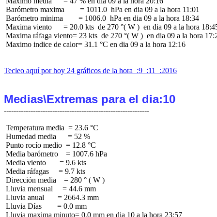
 Maximo media      = 47 % en dia 09 a la hora 20:16

 Barómetro maxima        = 1011.0  hPa en dia 09 a la hora 11:01

 Barómetro minima        = 1006.0  hPa en dia 09 a la hora 18:34

 Maxima viento      = 20.0 kts  de 270 °( W )  en dia 09 a la hora 18:45
 Maxima ráfaga viento= 23 kts  de 270 °( W )  en dia 09 a la hora 17:2
 Maximo indice de calor= 31.1 °C en dia 09 a la hora 12:16

Tecleo aquí por hoy 24 gráficos de la hora  :9  :11  :2016
Medias\Extremas para el dia:10
 Temperatura media  = 23.6 °C

 Humedad media      = 52 %

 Punto rocío medio  = 12.8 °C

 Media barómetro    = 1007.6 hPa

 Media viento       = 9.6 kts

 Media ráfagas     = 9.7 kts

 Dirección media    = 280 ° ( W )

 Lluvia mensual     = 44.6 mm

 Lluvia anual       = 2664.3 mm

 Lluvia Días        = 0.0 mm
