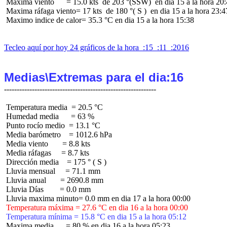
 Maxima viento      = 15.0 kts  de 203 °(SSW)  en dia 15 a la hora 20:
 Maxima ráfaga viento= 17 kts  de 180 °( S )  en dia 15 a la hora 23:47
 Maximo indice de calor= 35.3 °C en dia 15 a la hora 15:38

Tecleo aquí por hoy 24 gráficos de la hora  :15  :11  :2016
Medias\Extremas para el dia:16
 Temperatura media  = 20.5 °C

 Humedad media      = 63 %

 Punto rocío medio  = 13.1 °C

 Media barómetro    = 1012.6 hPa

 Media viento       = 8.8 kts

 Media ráfagas     = 8.7 kts

 Dirección media    = 175 ° ( S )

 Lluvia mensual     = 71.1 mm

 Lluvia anual       = 2690.8 mm

 Lluvia Días        = 0.0 mm

 Temperatura máxima = 27.6 °C en dia 16 a la hora 00:00
 Temperatura mínima = 15.8 °C en dia 15 a la hora 05:12
 Maxima media      = 80 % en dia 16 a la hora 05:23
