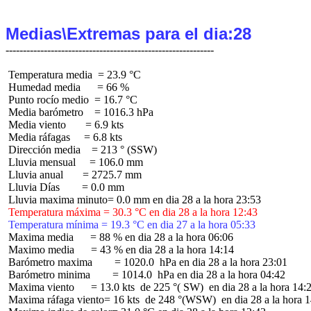
Medias\Extremas para el dia:28
 Temperatura media  = 23.9 °C

 Humedad media      = 66 %

 Punto rocío medio  = 16.7 °C

 Media barómetro    = 1016.3 hPa

 Media viento       = 6.9 kts

 Media ráfagas     = 6.8 kts

 Dirección media    = 213 ° (SSW)

 Lluvia mensual     = 106.0 mm

 Lluvia anual       = 2725.7 mm

 Lluvia Días        = 0.0 mm

 Temperatura máxima = 30.3 °C en dia 28 a la hora 12:43
 Temperatura mínima = 19.3 °C en dia 27 a la hora 05:33
 Maxima media      = 88 % en dia 28 a la hora 06:06

 Maximo media      = 43 % en dia 28 a la hora 14:14

 Barómetro maxima        = 1020.0  hPa en dia 28 a la hora 23:01

 Barómetro minima        = 1014.0  hPa en dia 28 a la hora 04:42

 Maxima viento      = 13.0 kts  de 225 °( SW)  en dia 28 a la hora 14:2
 Maxima ráfaga viento= 16 kts  de 248 °(WSW)  en dia 28 a la hora 1