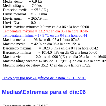
 Media viento       = 6.9 kts

 Media ráfagas     = 7.0 kts

 Dirección media    = 95 ° ( E )

 Lluvia mensual     = 38.2 mm

 Lluvia anual       = 2657.9 mm

 Lluvia Días        = 0.0 mm

 Temperatura máxima = 33.2 °C en dia 05 a la hora 16:46
 Temperatura mínima = 17.9 °C en dia 04 a la hora 06:44
 Maxima media      = 96 % en dia 05 a la hora 07:46

 Maximo media      = 42 % en dia 05 a la hora 15:14

 Barómetro maxima        = 1020.0  hPa en dia 04 a la hora 00:42

 Barómetro minima        = 1014.0  hPa en dia 05 a la hora 00:00

 Maxima viento      = 12.0 kts  de 090 °( E )  en dia 05 a la hora 16:46

 Maxima ráfaga viento= 14 kts  de 113 °(ESE)  en dia 05 a la hora 16:
 Maximo indice de calor= 35.2 °C en dia 05 a la hora 17:22

Tecleo aquí por hoy 24 gráficos de la hora  :5  :11  :2016
Medias\Extremas para el dia:06
 Temperatura media  = 27.6 °C
