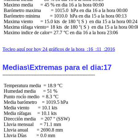
 Maximo media      = 45 % en dia 16 a la hora 00:00

 Barómetro maxima        = 1015.0  hPa en dia 16 a la hora 00:00

 Barómetro minima        = 1010.0  hPa en dia 15 a la hora 00:13

 Maxima viento      = 15.0 kts  de 180 °( S )  en dia 15 a la hora 00:24

 Maxima ráfaga viento= 18 kts  de 180 °( S )  en dia 15 a la hora 00:08
 Maximo indice de calor= 27.7 °C en dia 16 a la hora 23:06

Tecleo aquí por hoy 24 gráficos de la hora  :16  :11  :2016
Medias\Extremas para el dia:17
 Temperatura media  = 18.9 °C

 Humedad media      = 51 %

 Punto rocío medio  = 8.3 °C

 Media barómetro    = 1019.5 hPa

 Media viento       = 10.1 kts

 Media ráfagas     = 10.1 kts

 Dirección media    = 207 ° (SSW)

 Lluvia mensual     = 71.1 mm

 Lluvia anual       = 2690.8 mm

 Lluvia Días        = 0.0 mm
