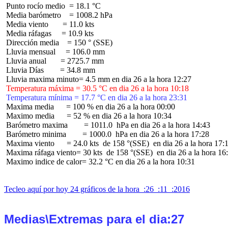
 Punto rocío medio  = 18.1 °C

 Media barómetro    = 1008.2 hPa

 Media viento       = 11.0 kts

 Media ráfagas     = 10.9 kts

 Dirección media    = 150 ° (SSE)

 Lluvia mensual     = 106.0 mm

 Lluvia anual       = 2725.7 mm

 Lluvia Días        = 34.8 mm

 Temperatura máxima = 30.5 °C en dia 26 a la hora 10:18
 Temperatura mínima = 17.7 °C en dia 26 a la hora 23:31
 Maxima media      = 100 % en dia 26 a la hora 00:00

 Maximo media      = 52 % en dia 26 a la hora 10:34

 Barómetro maxima        = 1011.0  hPa en dia 26 a la hora 14:43

 Barómetro minima        = 1000.0  hPa en dia 26 a la hora 17:28

 Maxima viento      = 24.0 kts  de 158 °(SSE)  en dia 26 a la hora 17:1
 Maxima ráfaga viento= 30 kts  de 158 °(SSE)  en dia 26 a la hora 16:
 Maximo indice de calor= 32.2 °C en dia 26 a la hora 10:31

Tecleo aquí por hoy 24 gráficos de la hora  :26  :11  :2016
Medias\Extremas para el dia:27