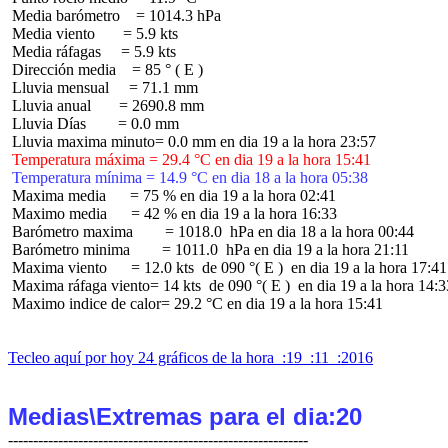
 Media barómetro    = 1014.3 hPa

 Media viento       = 5.9 kts

 Media ráfagas     = 5.9 kts

 Dirección media    = 85 ° ( E )

 Lluvia mensual     = 71.1 mm

 Lluvia anual       = 2690.8 mm

 Lluvia Días        = 0.0 mm

 Temperatura máxima = 29.4 °C en dia 19 a la hora 15:41
 Temperatura mínima = 14.9 °C en dia 18 a la hora 05:38
 Maxima media      = 75 % en dia 19 a la hora 02:41

 Maximo media      = 42 % en dia 19 a la hora 16:33

 Barómetro maxima        = 1018.0  hPa en dia 18 a la hora 00:44

 Barómetro minima        = 1011.0  hPa en dia 19 a la hora 21:11

 Maxima viento      = 12.0 kts  de 090 °( E )  en dia 19 a la hora 17:41

 Maxima ráfaga viento= 14 kts  de 090 °( E )  en dia 19 a la hora 14:33
 Maximo indice de calor= 29.2 °C en dia 19 a la hora 15:41

Tecleo aquí por hoy 24 gráficos de la hora  :19  :11  :2016
Medias\Extremas para el dia:20