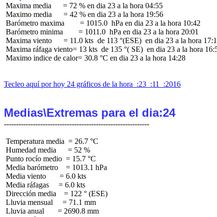
 Maxima media      = 72 % en dia 23 a la hora 04:55

 Maximo media      = 42 % en dia 23 a la hora 19:56

 Barómetro maxima        = 1015.0  hPa en dia 23 a la hora 10:42

 Barómetro minima        = 1011.0  hPa en dia 23 a la hora 20:01

 Maxima viento      = 11.0 kts  de 113 °(ESE)  en dia 23 a la hora 17:1
 Maxima ráfaga viento= 13 kts  de 135 °( SE)  en dia 23 a la hora 16:5
 Maximo indice de calor= 30.8 °C en dia 23 a la hora 14:28

Tecleo aquí por hoy 24 gráficos de la hora  :23  :11  :2016
Medias\Extremas para el dia:24
 Temperatura media  = 26.7 °C

 Humedad media      = 52 %

 Punto rocío medio  = 15.7 °C

 Media barómetro    = 1013.1 hPa

 Media viento       = 6.0 kts

 Media ráfagas     = 6.0 kts

 Dirección media    = 122 ° (ESE)

 Lluvia mensual     = 71.1 mm

 Lluvia anual       = 2690.8 mm
