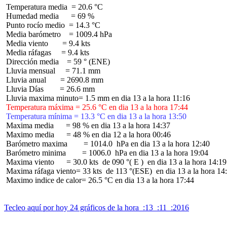
 Temperatura media  = 20.6 °C

 Humedad media      = 69 %

 Punto rocío medio  = 14.3 °C

 Media barómetro    = 1009.4 hPa

 Media viento       = 9.4 kts

 Media ráfagas     = 9.4 kts

 Dirección media    = 59 ° (ENE)

 Lluvia mensual     = 71.1 mm

 Lluvia anual       = 2690.8 mm

 Lluvia Días        = 26.6 mm

 Temperatura máxima = 25.6 °C en dia 13 a la hora 17:44
 Temperatura mínima = 13.3 °C en dia 13 a la hora 13:50
 Maxima media      = 98 % en dia 13 a la hora 14:37

 Maximo media      = 48 % en dia 12 a la hora 00:46

 Barómetro maxima        = 1014.0  hPa en dia 13 a la hora 12:40

 Barómetro minima        = 1006.0  hPa en dia 13 a la hora 19:04

 Maxima viento      = 30.0 kts  de 090 °( E )  en dia 13 a la hora 14:19

 Maxima ráfaga viento= 33 kts  de 113 °(ESE)  en dia 13 a la hora 14:
 Maximo indice de calor= 26.5 °C en dia 13 a la hora 17:44

Tecleo aquí por hoy 24 gráficos de la hora  :13  :11  :2016