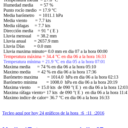
 Humedad media      = 57 %

 Punto rocío medio  = 17.9 °C

 Media barómetro    = 1011.1 hPa

 Media viento       = 7.7 kts

 Media ráfagas     = 7.7 kts

 Dirección media    = 91 ° ( E )

 Lluvia mensual     = 38.2 mm

 Lluvia anual       = 2657.9 mm

 Lluvia Días        = 0.0 mm

 Temperatura máxima = 34.4 °C en dia 06 a la hora 16:33
 Temperatura mínima = 21.9 °C en dia 05 a la hora 07:01
 Maxima media      = 74 % en dia 06 a la hora 05:10

 Maximo media      = 42 % en dia 06 a la hora 17:36

 Barómetro maxima        = 1014.0  hPa en dia 06 a la hora 02:13

 Barómetro minima        = 1008.0  hPa en dia 06 a la hora 20:19

 Maxima viento      = 15.0 kts  de 090 °( E )  en dia 06 a la hora 12:03

 Maxima ráfaga viento= 17 kts  de 090 °( E )  en dia 06 a la hora 11:41
 Maximo indice de calor= 36.7 °C en dia 06 a la hora 16:33

Tecleo aquí por hoy 24 gráficos de la hora  :6  :11  :2016