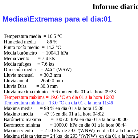
Informe diari
Medias\Extremas para el dia:01
 Temperatura media  = 16.5 °C

 Humedad media      = 86 %

 Punto rocío medio  = 14.2 °C

 Media barómetro    = 1004.1 hPa

 Media viento       = 7.4 kts

 Media ráfagas     = 7.6 kts

 Dirección media    = 246 ° (WSW)

 Lluvia mensual     = 30.3 mm

 Lluvia anual       = 2650.0 mm

 Lluvia Días        = 30.3 mm

 Temperatura máxima = 19.6 °C en dia 01 a la hora 16:02
 Temperatura mínima = 13.0 °C en dia 01 a la hora 11:46
 Maxima media      = 98 % en dia 01 a la hora 15:08

 Maximo media      = 47 % en dia 01 a la hora 04:02

 Barómetro maxima        = 1007.0  hPa en dia 01 a la hora 00:00

 Barómetro minima        = 1000.0  hPa en dia 01 a la hora 08:44

 Maxima viento      = 21.0 kts  de 293 °(WNW)  en dia 01 a la hora 23
 Maxima ráfaga viento= 24 kts  de 293 °(WNW)  en dia 01 a la hora 2