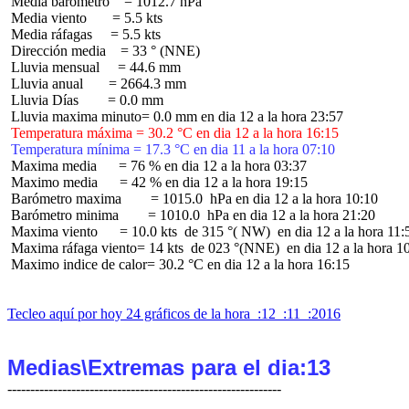
 Media barómetro    = 1012.7 hPa

 Media viento       = 5.5 kts

 Media ráfagas     = 5.5 kts

 Dirección media    = 33 ° (NNE)

 Lluvia mensual     = 44.6 mm

 Lluvia anual       = 2664.3 mm

 Lluvia Días        = 0.0 mm

 Temperatura máxima = 30.2 °C en dia 12 a la hora 16:15
 Temperatura mínima = 17.3 °C en dia 11 a la hora 07:10
 Maxima media      = 76 % en dia 12 a la hora 03:37

 Maximo media      = 42 % en dia 12 a la hora 19:15

 Barómetro maxima        = 1015.0  hPa en dia 12 a la hora 10:10

 Barómetro minima        = 1010.0  hPa en dia 12 a la hora 21:20

 Maxima viento      = 10.0 kts  de 315 °( NW)  en dia 12 a la hora 11:5
 Maxima ráfaga viento= 14 kts  de 023 °(NNE)  en dia 12 a la hora 10
 Maximo indice de calor= 30.2 °C en dia 12 a la hora 16:15

Tecleo aquí por hoy 24 gráficos de la hora  :12  :11  :2016
Medias\Extremas para el dia:13