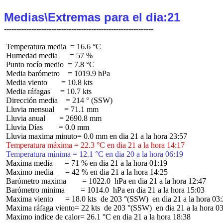
Medias\Extremas para el dia:21
 Temperatura media  = 16.6 °C

 Humedad media      = 57 %

 Punto rocío medio  = 7.8 °C

 Media barómetro    = 1019.9 hPa

 Media viento       = 10.8 kts

 Media ráfagas     = 10.7 kts

 Dirección media    = 214 ° (SSW)

 Lluvia mensual     = 71.1 mm

 Lluvia anual       = 2690.8 mm

 Lluvia Días        = 0.0 mm

 Temperatura máxima = 22.3 °C en dia 21 a la hora 14:17
 Temperatura mínima = 12.1 °C en dia 20 a la hora 06:19
 Maxima media      = 71 % en dia 21 a la hora 01:19

 Maximo media      = 42 % en dia 21 a la hora 14:25

 Barómetro maxima        = 1022.0  hPa en dia 21 a la hora 12:47

 Barómetro minima        = 1014.0  hPa en dia 21 a la hora 15:03

 Maxima viento      = 18.0 kts  de 203 °(SSW)  en dia 21 a la hora 03:
 Maxima ráfaga viento= 22 kts  de 203 °(SSW)  en dia 21 a la hora 03
 Maximo indice de calor= 26.1 °C en dia 21 a la hora 18:38
