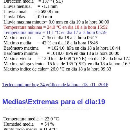
 Dirección media    = 137 ° ( SE)

 Lluvia mensual     = 71.1 mm

 Lluvia anual       = 2690.8 mm

 Lluvia Días        = 0.0 mm

 Temperatura máxima = 24.0 °C en dia 18 a la hora 15:52
 Temperatura mínima = 11.1 °C en dia 17 a la hora 05:59
 Maxima media      = 71 % en dia 18 a la hora 06:17

 Maximo media      = 42 % en dia 18 a la hora 15:46

 Barómetro maxima        = 1024.0  hPa en dia 18 a la hora 10:44

 Barómetro minima        = 1018.0  hPa en dia 18 a la hora 00:00

 Maxima viento      = 12.0 kts  de 068 °(ENE)  en dia 18 a la hora 17:
 Maxima ráfaga viento= 15 kts  de 135 °( SE)  en dia 18 a la hora 16:5
 Maximo indice de calor= 26.0 °C en dia 18 a la hora 09:33

Tecleo aquí por hoy 24 gráficos de la hora  :18  :11  :2016
Medias\Extremas para el dia:19
 Temperatura media  = 22.0 °C

 Humedad media      = 54 %

 Punto rocío medio  = 11.9 °C
