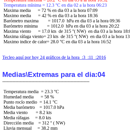
 Temperatura mínima = 12.3 °C en dia 02 a la hora 06:23
 Maxima media      = 72 % en dia 03 a la hora 07:09

 Maximo media      = 42 % en dia 03 a la hora 18:36

 Barómetro maxima        = 1017.0  hPa en dia 03 a la hora 09:36

 Barómetro minima        = 1012.0  hPa en dia 03 a la hora 20:22

 Maxima viento      = 17.0 kts  de 315 °( NW)  en dia 03 a la hora 18:0
 Maxima ráfaga viento= 23 kts  de 315 °( NW)  en dia 03 a la hora 13:
 Maximo indice de calor= 28.0 °C en dia 03 a la hora 16:52

Tecleo aquí por hoy 24 gráficos de la hora  :3  :11  :2016
Medias\Extremas para el dia:04
 Temperatura media  = 23.3 °C

 Humedad media      = 58 %

 Punto rocío medio  = 14.1 °C

 Media barómetro    = 1017.0 hPa

 Media viento       = 8.2 kts

 Media ráfagas     = 8.0 kts

 Dirección media    = 312 ° ( NW)

 Lluvia mensual     = 38.2 mm
