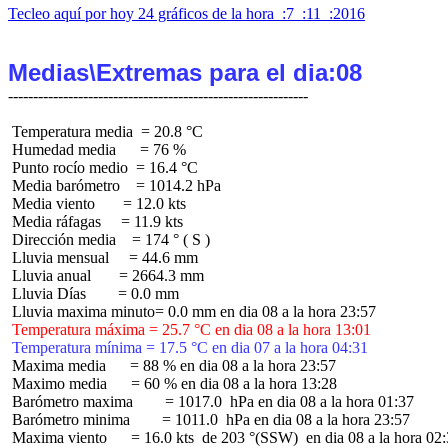
Tecleo aquí por hoy 24 gráficos de la hora  :7  :11  :2016
Medias\Extremas para el dia:08
 Temperatura media  = 20.8 °C

 Humedad media      = 76 %

 Punto rocío medio  = 16.4 °C

 Media barómetro    = 1014.2 hPa

 Media viento       = 12.0 kts

 Media ráfagas     = 11.9 kts

 Dirección media    = 174 ° ( S )

 Lluvia mensual     = 44.6 mm

 Lluvia anual       = 2664.3 mm

 Lluvia Días        = 0.0 mm

 Temperatura máxima = 25.7 °C en dia 08 a la hora 13:01
 Temperatura mínima = 17.5 °C en dia 07 a la hora 04:31
 Maxima media      = 88 % en dia 08 a la hora 23:57

 Maximo media      = 60 % en dia 08 a la hora 13:28

 Barómetro maxima        = 1017.0  hPa en dia 08 a la hora 01:37

 Barómetro minima        = 1011.0  hPa en dia 08 a la hora 23:57

 Maxima viento      = 16.0 kts  de 203 °(SSW)  en dia 08 a la hora 02: