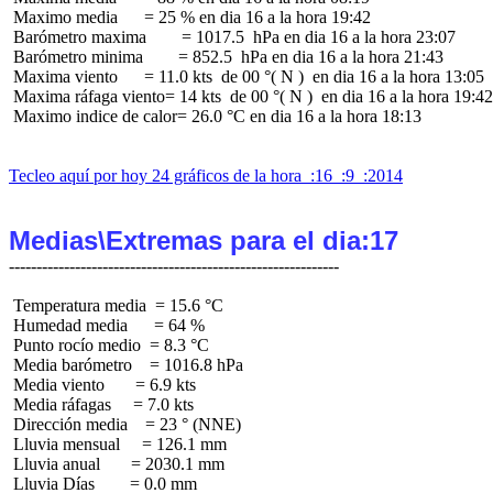
 Maximo media      = 25 % en dia 16 a la hora 19:42

 Barómetro maxima        = 1017.5  hPa en dia 16 a la hora 23:07

 Barómetro minima        = 852.5  hPa en dia 16 a la hora 21:43

 Maxima viento      = 11.0 kts  de 00 °( N )  en dia 16 a la hora 13:05

 Maxima ráfaga viento= 14 kts  de 00 °( N )  en dia 16 a la hora 19:42

 Maximo indice de calor= 26.0 °C en dia 16 a la hora 18:13

Tecleo aquí por hoy 24 gráficos de la hora  :16  :9  :2014
Medias\Extremas para el dia:17
 Temperatura media  = 15.6 °C

 Humedad media      = 64 %

 Punto rocío medio  = 8.3 °C

 Media barómetro    = 1016.8 hPa

 Media viento       = 6.9 kts

 Media ráfagas     = 7.0 kts

 Dirección media    = 23 ° (NNE)

 Lluvia mensual     = 126.1 mm

 Lluvia anual       = 2030.1 mm

 Lluvia Días        = 0.0 mm
