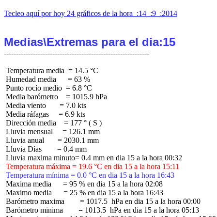
Tecleo aquí por hoy 24 gráficos de la hora  :14  :9  :2014
Medias\Extremas para el dia:15
 Temperatura media  = 14.5 °C

 Humedad media      = 63 %

 Punto rocío medio  = 6.8 °C

 Media barómetro    = 1015.9 hPa

 Media viento       = 7.0 kts

 Media ráfagas     = 6.9 kts

 Dirección media    = 177 ° ( S )

 Lluvia mensual     = 126.1 mm

 Lluvia anual       = 2030.1 mm

 Lluvia Días        = 0.4 mm

 Temperatura máxima = 19.6 °C en dia 15 a la hora 15:11
 Temperatura mínima = 0.0 °C en dia 15 a la hora 16:43
 Maxima media      = 95 % en dia 15 a la hora 02:08

 Maximo media      = 25 % en dia 15 a la hora 16:43

 Barómetro maxima        = 1017.5  hPa en dia 15 a la hora 00:00

 Barómetro minima        = 1013.5  hPa en dia 15 a la hora 05:13
