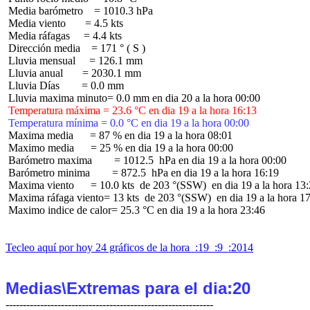
 Media barómetro    = 1010.3 hPa

 Media viento       = 4.5 kts

 Media ráfagas     = 4.4 kts

 Dirección media    = 171 ° ( S )

 Lluvia mensual     = 126.1 mm

 Lluvia anual       = 2030.1 mm

 Lluvia Días        = 0.0 mm

 Temperatura máxima = 23.6 °C en dia 19 a la hora 16:13
 Temperatura mínima = 0.0 °C en dia 19 a la hora 00:00
 Maxima media      = 87 % en dia 19 a la hora 08:01

 Maximo media      = 25 % en dia 19 a la hora 00:00

 Barómetro maxima        = 1012.5  hPa en dia 19 a la hora 00:00

 Barómetro minima        = 872.5  hPa en dia 19 a la hora 16:19

 Maxima viento      = 10.0 kts  de 203 °(SSW)  en dia 19 a la hora 13:
 Maxima ráfaga viento= 13 kts  de 203 °(SSW)  en dia 19 a la hora 17
 Maximo indice de calor= 25.3 °C en dia 19 a la hora 23:46

Tecleo aquí por hoy 24 gráficos de la hora  :19  :9  :2014
Medias\Extremas para el dia:20