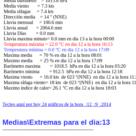
 Media barómetro    = 1015.8 hPa

 Media viento       = 7.3 kts

 Media ráfagas     = 7.4 kts

 Dirección media    = 14 ° (NNE)

 Lluvia mensual     = 100.6 mm

 Lluvia anual       = 2004.6 mm

 Lluvia Días        = 0.0 mm

 Temperatura máxima = 22.0 °C en dia 12 a la hora 16:13
 Temperatura mínima = 0.0 °C en dia 12 a la hora 17:09
 Maxima media      = 70 % en dia 12 a la hora 08:01

 Maximo media      = 25 % en dia 12 a la hora 17:09

 Barómetro maxima        = 1018.5  hPa en dia 12 a la hora 03:20

 Barómetro minima        = 912.5  hPa en dia 12 a la hora 12:18

 Maxima viento      = 16.0 kts  de 023 °(NNE)  en dia 12 a la hora 11:
 Maxima ráfaga viento= 18 kts  de 023 °(NNE)  en dia 12 a la hora 11
 Maximo indice de calor= 26.1 °C en dia 12 a la hora 18:03

Tecleo aquí por hoy 24 gráficos de la hora  :12  :9  :2014
Medias\Extremas para el dia:13