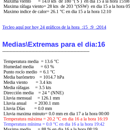
 Maxima viento      = 14.0 kts  de 180 °( S )  en dia 15 a la hora 15:08

 Maxima ráfaga viento= 28 kts  de 203 °(SSW)  en dia 15 a la hora 05
 Maximo indice de calor= 26.1 °C en dia 15 a la hora 12:10

Tecleo aquí por hoy 24 gráficos de la hora  :15  :9  :2014
Medias\Extremas para el dia:16
 Temperatura media  = 13.6 °C

 Humedad media      = 63 %

 Punto rocío medio  = 6.1 °C

 Media barómetro    = 1014.7 hPa

 Media viento       = 3.4 kts

 Media ráfagas     = 3.5 kts

 Dirección media    = 24 ° (NNE)

 Lluvia mensual     = 126.1 mm

 Lluvia anual       = 2030.1 mm

 Lluvia Días        = 0.0 mm

 Temperatura máxima = 20.2 °C en dia 16 a la hora 16:19
 Temperatura mínima = 0.0 °C en dia 16 a la hora 19:42
 Maxima media      = 88 % en dia 16 a la hora 08:19
