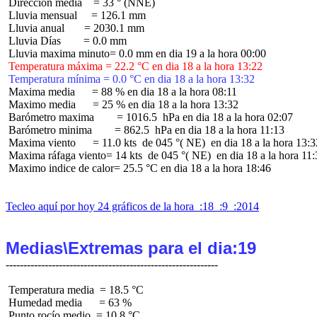
 Dirección media    = 33 ° (NNE)

 Lluvia mensual     = 126.1 mm

 Lluvia anual       = 2030.1 mm

 Lluvia Días        = 0.0 mm

 Temperatura máxima = 22.2 °C en dia 18 a la hora 13:22
 Temperatura mínima = 0.0 °C en dia 18 a la hora 13:32
 Maxima media      = 88 % en dia 18 a la hora 08:11

 Maximo media      = 25 % en dia 18 a la hora 13:32

 Barómetro maxima        = 1016.5  hPa en dia 18 a la hora 02:07

 Barómetro minima        = 862.5  hPa en dia 18 a la hora 11:13

 Maxima viento      = 11.0 kts  de 045 °( NE)  en dia 18 a la hora 13:32
 Maxima ráfaga viento= 14 kts  de 045 °( NE)  en dia 18 a la hora 11:
 Maximo indice de calor= 25.5 °C en dia 18 a la hora 18:46

Tecleo aquí por hoy 24 gráficos de la hora  :18  :9  :2014
Medias\Extremas para el dia:19
 Temperatura media  = 18.5 °C

 Humedad media      = 63 %

 Punto rocío medio  = 10.8 °C
