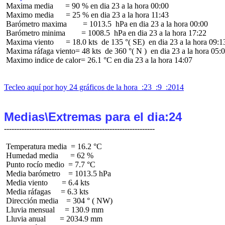
 Maxima media      = 90 % en dia 23 a la hora 00:00

 Maximo media      = 25 % en dia 23 a la hora 11:43

 Barómetro maxima        = 1013.5  hPa en dia 23 a la hora 00:00

 Barómetro minima        = 1008.5  hPa en dia 23 a la hora 17:22

 Maxima viento      = 18.0 kts  de 135 °( SE)  en dia 23 a la hora 09:13
 Maxima ráfaga viento= 48 kts  de 360 °( N )  en dia 23 a la hora 05:0
 Maximo indice de calor= 26.1 °C en dia 23 a la hora 14:07

Tecleo aquí por hoy 24 gráficos de la hora  :23  :9  :2014
Medias\Extremas para el dia:24
 Temperatura media  = 16.2 °C

 Humedad media      = 62 %

 Punto rocío medio  = 7.7 °C

 Media barómetro    = 1013.5 hPa

 Media viento       = 6.4 kts

 Media ráfagas     = 6.3 kts

 Dirección media    = 304 ° ( NW)

 Lluvia mensual     = 130.9 mm

 Lluvia anual       = 2034.9 mm
