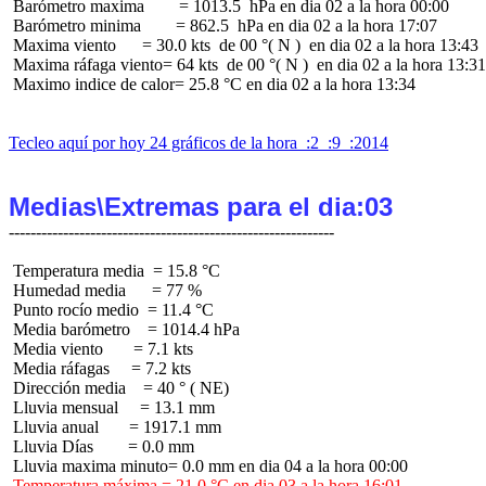
 Barómetro maxima        = 1013.5  hPa en dia 02 a la hora 00:00

 Barómetro minima        = 862.5  hPa en dia 02 a la hora 17:07

 Maxima viento      = 30.0 kts  de 00 °( N )  en dia 02 a la hora 13:43

 Maxima ráfaga viento= 64 kts  de 00 °( N )  en dia 02 a la hora 13:31

 Maximo indice de calor= 25.8 °C en dia 02 a la hora 13:34

Tecleo aquí por hoy 24 gráficos de la hora  :2  :9  :2014
Medias\Extremas para el dia:03
 Temperatura media  = 15.8 °C

 Humedad media      = 77 %

 Punto rocío medio  = 11.4 °C

 Media barómetro    = 1014.4 hPa

 Media viento       = 7.1 kts

 Media ráfagas     = 7.2 kts

 Dirección media    = 40 ° ( NE)

 Lluvia mensual     = 13.1 mm

 Lluvia anual       = 1917.1 mm

 Lluvia Días        = 0.0 mm

 Temperatura máxima = 21.0 °C en dia 03 a la hora 16:01