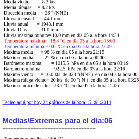
 Media viento       = 8.3 kts

 Media ráfagas     = 8.2 kts

 Dirección media    = 26 ° (NNE)

 Lluvia mensual     = 44.1 mm

 Lluvia anual       = 1948.1 mm

 Lluvia Días        = 31.0 mm

 Temperatura máxima = 18.4 °C en dia 05 a la hora 15:00
 Temperatura mínima = 0.0 °C en dia 05 a la hora 23:09
 Maxima media      = 98 % en dia 05 a la hora 21:15

 Maximo media      = 25 % en dia 05 a la hora 00:00

 Barómetro maxima        = 1015.5  hPa en dia 05 a la hora 03:19

 Barómetro minima        = 922.5  hPa en dia 05 a la hora 22:16

 Maxima viento      = 16.0 kts  de 023 °(NNE)  en dia 04 a la hora 00:
 Maxima ráfaga viento= 20 kts  de 00 °( N )  en dia 05 a la hora 03:25

 Maximo indice de calor= 23.7 °C en dia 05 a la hora 15:06

Tecleo aquí por hoy 24 gráficos de la hora  :5  :9  :2014
Medias\Extremas para el dia:06
 Temperatura media  = 15.6 °C
