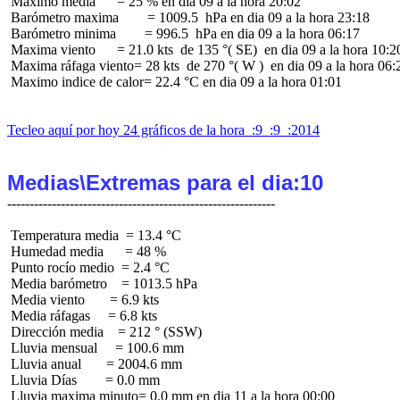
 Maximo media      = 25 % en dia 09 a la hora 20:02

 Barómetro maxima        = 1009.5  hPa en dia 09 a la hora 23:18

 Barómetro minima        = 996.5  hPa en dia 09 a la hora 06:17

 Maxima viento      = 21.0 kts  de 135 °( SE)  en dia 09 a la hora 10:20
 Maxima ráfaga viento= 28 kts  de 270 °( W )  en dia 09 a la hora 06:2
 Maximo indice de calor= 22.4 °C en dia 09 a la hora 01:01

Tecleo aquí por hoy 24 gráficos de la hora  :9  :9  :2014
Medias\Extremas para el dia:10
 Temperatura media  = 13.4 °C

 Humedad media      = 48 %

 Punto rocío medio  = 2.4 °C

 Media barómetro    = 1013.5 hPa

 Media viento       = 6.9 kts

 Media ráfagas     = 6.8 kts

 Dirección media    = 212 ° (SSW)

 Lluvia mensual     = 100.6 mm

 Lluvia anual       = 2004.6 mm

 Lluvia Días        = 0.0 mm
