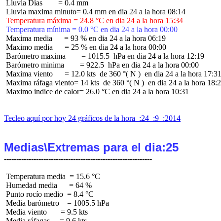
 Lluvia Días        = 0.4 mm

 Temperatura máxima = 24.8 °C en dia 24 a la hora 15:34
 Temperatura mínima = 0.0 °C en dia 24 a la hora 00:00
 Maxima media      = 93 % en dia 24 a la hora 06:19

 Maximo media      = 25 % en dia 24 a la hora 00:00

 Barómetro maxima        = 1015.5  hPa en dia 24 a la hora 12:19

 Barómetro minima        = 922.5  hPa en dia 24 a la hora 00:00

 Maxima viento      = 12.0 kts  de 360 °( N )  en dia 24 a la hora 17:31
 Maxima ráfaga viento= 14 kts  de 360 °( N )  en dia 24 a la hora 18:2
 Maximo indice de calor= 26.0 °C en dia 24 a la hora 10:31

Tecleo aquí por hoy 24 gráficos de la hora  :24  :9  :2014
Medias\Extremas para el dia:25
 Temperatura media  = 15.6 °C

 Humedad media      = 64 %

 Punto rocío medio  = 8.4 °C

 Media barómetro    = 1005.5 hPa

 Media viento       = 9.5 kts

 Media ráfagas     = 9.6 kts
