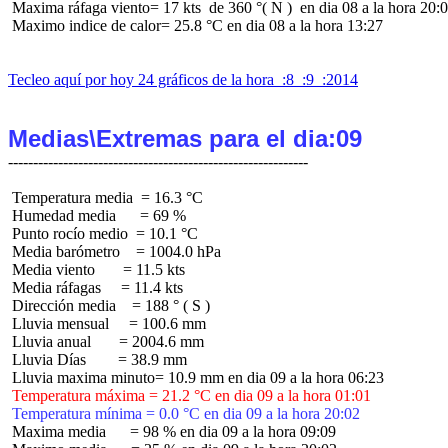
 Maxima ráfaga viento= 17 kts  de 360 °( N )  en dia 08 a la hora 20:0
 Maximo indice de calor= 25.8 °C en dia 08 a la hora 13:27

Tecleo aquí por hoy 24 gráficos de la hora  :8  :9  :2014
Medias\Extremas para el dia:09
 Temperatura media  = 16.3 °C

 Humedad media      = 69 %

 Punto rocío medio  = 10.1 °C

 Media barómetro    = 1004.0 hPa

 Media viento       = 11.5 kts

 Media ráfagas     = 11.4 kts

 Dirección media    = 188 ° ( S )

 Lluvia mensual     = 100.6 mm

 Lluvia anual       = 2004.6 mm

 Lluvia Días        = 38.9 mm

 Temperatura máxima = 21.2 °C en dia 09 a la hora 01:01
 Temperatura mínima = 0.0 °C en dia 09 a la hora 20:02
 Maxima media      = 98 % en dia 09 a la hora 09:09
