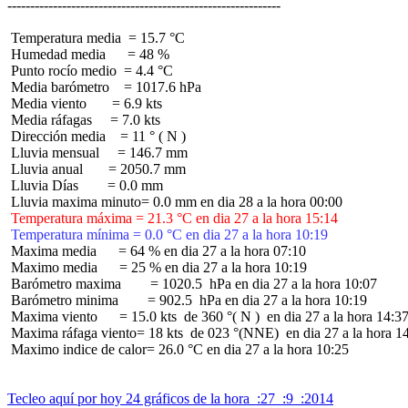
 Temperatura media  = 15.7 °C

 Humedad media      = 48 %

 Punto rocío medio  = 4.4 °C

 Media barómetro    = 1017.6 hPa

 Media viento       = 6.9 kts

 Media ráfagas     = 7.0 kts

 Dirección media    = 11 ° ( N )

 Lluvia mensual     = 146.7 mm

 Lluvia anual       = 2050.7 mm

 Lluvia Días        = 0.0 mm

 Temperatura máxima = 21.3 °C en dia 27 a la hora 15:14
 Temperatura mínima = 0.0 °C en dia 27 a la hora 10:19
 Maxima media      = 64 % en dia 27 a la hora 07:10

 Maximo media      = 25 % en dia 27 a la hora 10:19

 Barómetro maxima        = 1020.5  hPa en dia 27 a la hora 10:07

 Barómetro minima        = 902.5  hPa en dia 27 a la hora 10:19

 Maxima viento      = 15.0 kts  de 360 °( N )  en dia 27 a la hora 14:37
 Maxima ráfaga viento= 18 kts  de 023 °(NNE)  en dia 27 a la hora 14
 Maximo indice de calor= 26.0 °C en dia 27 a la hora 10:25

Tecleo aquí por hoy 24 gráficos de la hora  :27  :9  :2014