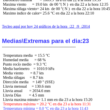
 Maxima viento      = 19.0 kts  de 00 °( N )  en dia 22 a la hora 12:35

 Maxima ráfaga viento= 24 kts  de 00 °( N )  en dia 22 a la hora 10:45

 Maximo indice de calor= 25.6 °C en dia 22 a la hora 22:10

Tecleo aquí por hoy 24 gráficos de la hora  :22  :9  :2014
Medias\Extremas para el dia:23
 Temperatura media  = 15.5 °C

 Humedad media      = 68 %

 Punto rocío medio  = 9.3 °C

 Media barómetro    = 1010.9 hPa

 Media viento       = 8.7 kts

 Media ráfagas     = 8.7 kts

 Dirección media    = 149 ° (SSE)

 Lluvia mensual     = 130.6 mm

 Lluvia anual       = 2034.6 mm

 Lluvia Días        = 4.5 mm

 Temperatura máxima = 20.2 °C en dia 23 a la hora 11:31
 Temperatura mínima = 0.0 °C en dia 23 a la hora 11:43