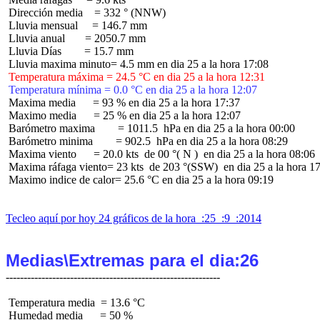
 Dirección media    = 332 ° (NNW)

 Lluvia mensual     = 146.7 mm

 Lluvia anual       = 2050.7 mm

 Lluvia Días        = 15.7 mm

 Temperatura máxima = 24.5 °C en dia 25 a la hora 12:31
 Temperatura mínima = 0.0 °C en dia 25 a la hora 12:07
 Maxima media      = 93 % en dia 25 a la hora 17:37

 Maximo media      = 25 % en dia 25 a la hora 12:07

 Barómetro maxima        = 1011.5  hPa en dia 25 a la hora 00:00

 Barómetro minima        = 902.5  hPa en dia 25 a la hora 08:29

 Maxima viento      = 20.0 kts  de 00 °( N )  en dia 25 a la hora 08:06

 Maxima ráfaga viento= 23 kts  de 203 °(SSW)  en dia 25 a la hora 17
 Maximo indice de calor= 25.6 °C en dia 25 a la hora 09:19

Tecleo aquí por hoy 24 gráficos de la hora  :25  :9  :2014
Medias\Extremas para el dia:26
 Temperatura media  = 13.6 °C

 Humedad media      = 50 %
