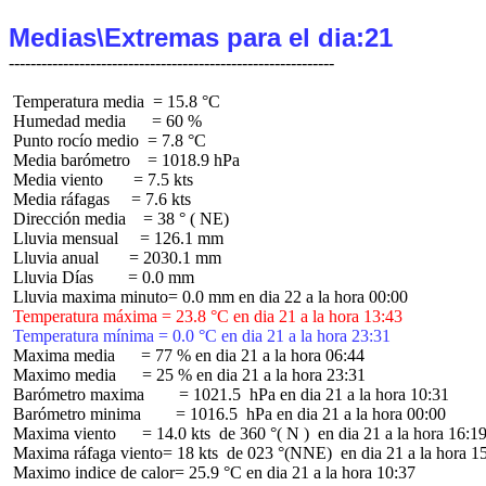
Medias\Extremas para el dia:21
 Temperatura media  = 15.8 °C

 Humedad media      = 60 %

 Punto rocío medio  = 7.8 °C

 Media barómetro    = 1018.9 hPa

 Media viento       = 7.5 kts

 Media ráfagas     = 7.6 kts

 Dirección media    = 38 ° ( NE)

 Lluvia mensual     = 126.1 mm

 Lluvia anual       = 2030.1 mm

 Lluvia Días        = 0.0 mm

 Temperatura máxima = 23.8 °C en dia 21 a la hora 13:43
 Temperatura mínima = 0.0 °C en dia 21 a la hora 23:31
 Maxima media      = 77 % en dia 21 a la hora 06:44

 Maximo media      = 25 % en dia 21 a la hora 23:31

 Barómetro maxima        = 1021.5  hPa en dia 21 a la hora 10:31

 Barómetro minima        = 1016.5  hPa en dia 21 a la hora 00:00

 Maxima viento      = 14.0 kts  de 360 °( N )  en dia 21 a la hora 16:19
 Maxima ráfaga viento= 18 kts  de 023 °(NNE)  en dia 21 a la hora 15
 Maximo indice de calor= 25.9 °C en dia 21 a la hora 10:37
