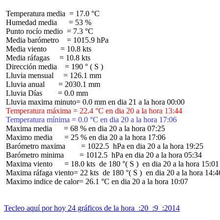
 Temperatura media  = 17.0 °C

 Humedad media      = 53 %

 Punto rocío medio  = 7.3 °C

 Media barómetro    = 1015.9 hPa

 Media viento       = 10.8 kts

 Media ráfagas     = 10.8 kts

 Dirección media    = 190 ° ( S )

 Lluvia mensual     = 126.1 mm

 Lluvia anual       = 2030.1 mm

 Lluvia Días        = 0.0 mm

 Temperatura máxima = 22.4 °C en dia 20 a la hora 13:44
 Temperatura mínima = 0.0 °C en dia 20 a la hora 17:06
 Maxima media      = 68 % en dia 20 a la hora 07:25

 Maximo media      = 25 % en dia 20 a la hora 17:06

 Barómetro maxima        = 1022.5  hPa en dia 20 a la hora 19:25

 Barómetro minima        = 1012.5  hPa en dia 20 a la hora 05:34

 Maxima viento      = 18.0 kts  de 180 °( S )  en dia 20 a la hora 15:01

 Maxima ráfaga viento= 22 kts  de 180 °( S )  en dia 20 a la hora 14:46
 Maximo indice de calor= 26.1 °C en dia 20 a la hora 10:07

Tecleo aquí por hoy 24 gráficos de la hora  :20  :9  :2014