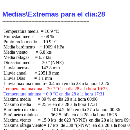
Medias\Extremas para el dia:28
 Temperatura media  = 16.9 °C

 Humedad media      = 68 %

 Punto rocío medio  = 10.9 °C

 Media barómetro    = 1009.4 hPa

 Media viento       = 6.8 kts

 Media ráfagas     = 6.7 kts

 Dirección media    = 20 ° (NNE)

 Lluvia mensual     = 147.8 mm

 Lluvia anual       = 2051.8 mm

 Lluvia Días        = 1.1 mm

 Temperatura máxima = 20.7 °C en dia 28 a la hora 10:25
 Temperatura mínima = 0.0 °C en dia 28 a la hora 17:31
 Maxima media      = 89 % en dia 28 a la hora 00:00

 Maximo media      = 25 % en dia 28 a la hora 17:31

 Barómetro maxima        = 1014.5  hPa en dia 27 a la hora 00:36

 Barómetro minima        = 962.5  hPa en dia 28 a la hora 16:25

 Maxima viento      = 15.0 kts  de 023 °(NNE)  en dia 28 a la hora 09:
 Maxima ráfaga viento= 17 kts  de 338 °(NNW)  en dia 28 a la hora 0