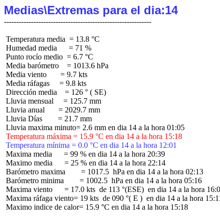
Medias\Extremas para el dia:14
 Temperatura media  = 13.8 °C

 Humedad media      = 71 %

 Punto rocío medio  = 6.7 °C

 Media barómetro    = 1013.6 hPa

 Media viento       = 9.7 kts

 Media ráfagas     = 9.8 kts

 Dirección media    = 126 ° ( SE)

 Lluvia mensual     = 125.7 mm

 Lluvia anual       = 2029.7 mm

 Lluvia Días        = 21.7 mm

 Temperatura máxima = 15.9 °C en dia 14 a la hora 15:18
 Temperatura mínima = 0.0 °C en dia 14 a la hora 12:01
 Maxima media      = 99 % en dia 14 a la hora 20:39

 Maximo media      = 25 % en dia 14 a la hora 22:14

 Barómetro maxima        = 1017.5  hPa en dia 14 a la hora 02:13

 Barómetro minima        = 1002.5  hPa en dia 14 a la hora 05:16

 Maxima viento      = 17.0 kts  de 113 °(ESE)  en dia 14 a la hora 16:0
 Maxima ráfaga viento= 19 kts  de 090 °( E )  en dia 14 a la hora 15:11
 Maximo indice de calor= 15.9 °C en dia 14 a la hora 15:18
