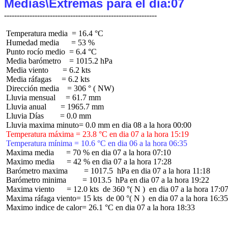
Medias\Extremas para el dia:07
 Temperatura media  = 16.4 °C

 Humedad media      = 53 %

 Punto rocío medio  = 6.4 °C

 Media barómetro    = 1015.2 hPa

 Media viento       = 6.2 kts

 Media ráfagas     = 6.2 kts

 Dirección media    = 306 ° ( NW)

 Lluvia mensual     = 61.7 mm

 Lluvia anual       = 1965.7 mm

 Lluvia Días        = 0.0 mm

 Temperatura máxima = 23.8 °C en dia 07 a la hora 15:19
 Temperatura mínima = 10.6 °C en dia 06 a la hora 06:35
 Maxima media      = 70 % en dia 07 a la hora 07:10

 Maximo media      = 42 % en dia 07 a la hora 17:28

 Barómetro maxima        = 1017.5  hPa en dia 07 a la hora 11:18

 Barómetro minima        = 1013.5  hPa en dia 07 a la hora 19:22

 Maxima viento      = 12.0 kts  de 360 °( N )  en dia 07 a la hora 17:07
 Maxima ráfaga viento= 15 kts  de 00 °( N )  en dia 07 a la hora 16:35

 Maximo indice de calor= 26.1 °C en dia 07 a la hora 18:33
