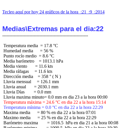
Tecleo aquí por hoy 24 gráficos de la hora  :21  :9  :2014
Medias\Extremas para el dia:22
 Temperatura media  = 17.8 °C

 Humedad media      = 56 %

 Punto rocío medio  = 8.6 °C

 Media barómetro    = 1013.1 hPa

 Media viento       = 11.6 kts

 Media ráfagas     = 11.6 kts

 Dirección media    = 358 ° ( N )

 Lluvia mensual     = 126.1 mm

 Lluvia anual       = 2030.1 mm

 Lluvia Días        = 0.0 mm

 Temperatura máxima = 24.6 °C en dia 22 a la hora 15:14
 Temperatura mínima = 0.0 °C en dia 22 a la hora 22:29
 Maxima media      = 80 % en dia 22 a la hora 07:01

 Maximo media      = 25 % en dia 22 a la hora 22:29

 Barómetro maxima        = 1016.5  hPa en dia 21 a la hora 00:08

 Barómetro minima        = 1009.5  hPa en dia 22 a la hora 19:39
