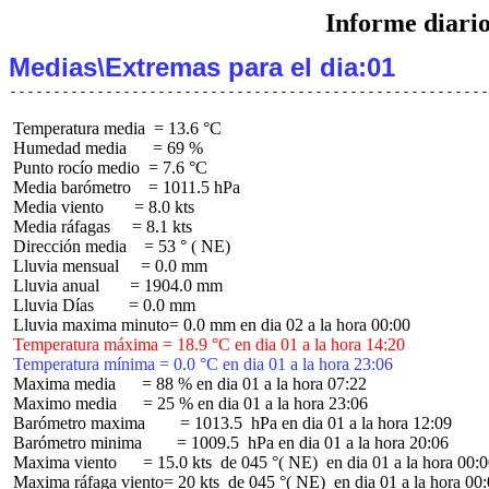
Informe diari
Medias\Extremas para el dia:01
 Temperatura media  = 13.6 °C

 Humedad media      = 69 %

 Punto rocío medio  = 7.6 °C

 Media barómetro    = 1011.5 hPa

 Media viento       = 8.0 kts

 Media ráfagas     = 8.1 kts

 Dirección media    = 53 ° ( NE)

 Lluvia mensual     = 0.0 mm

 Lluvia anual       = 1904.0 mm

 Lluvia Días        = 0.0 mm

 Temperatura máxima = 18.9 °C en dia 01 a la hora 14:20
 Temperatura mínima = 0.0 °C en dia 01 a la hora 23:06
 Maxima media      = 88 % en dia 01 a la hora 07:22

 Maximo media      = 25 % en dia 01 a la hora 23:06

 Barómetro maxima        = 1013.5  hPa en dia 01 a la hora 12:09

 Barómetro minima        = 1009.5  hPa en dia 01 a la hora 20:06

 Maxima viento      = 15.0 kts  de 045 °( NE)  en dia 01 a la hora 00:0
 Maxima ráfaga viento= 20 kts  de 045 °( NE)  en dia 01 a la hora 00: