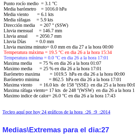
 Punto rocío medio  = 3.1 °C

 Media barómetro    = 1016.0 hPa

 Media viento       = 6.1 kts

 Media ráfagas     = 5.9 kts

 Dirección media    = 207 ° (SSW)

 Lluvia mensual     = 146.7 mm

 Lluvia anual       = 2050.7 mm

 Lluvia Días        = 0.0 mm

 Temperatura máxima = 19.5 °C en dia 26 a la hora 15:34
 Temperatura mínima = 0.0 °C en dia 26 a la hora 17:01
 Maxima media      = 75 % en dia 26 a la hora 01:07

 Maximo media      = 25 % en dia 26 a la hora 17:01

 Barómetro maxima        = 1019.5  hPa en dia 26 a la hora 00:00

 Barómetro minima        = 862.5  hPa en dia 26 a la hora 17:01

 Maxima viento      = 16.0 kts  de 158 °(SSE)  en dia 25 a la hora 00:0
 Maxima ráfaga viento= 17 kts  de 248 °(WSW)  en dia 26 a la hora 1
 Maximo indice de calor= 26.0 °C en dia 26 a la hora 17:43

Tecleo aquí por hoy 24 gráficos de la hora  :26  :9  :2014
Medias\Extremas para el dia:27