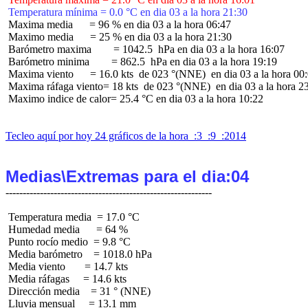
 Temperatura mínima = 0.0 °C en dia 03 a la hora 21:30
 Maxima media      = 96 % en dia 03 a la hora 06:47

 Maximo media      = 25 % en dia 03 a la hora 21:30

 Barómetro maxima        = 1042.5  hPa en dia 03 a la hora 16:07

 Barómetro minima        = 862.5  hPa en dia 03 a la hora 19:19

 Maxima viento      = 16.0 kts  de 023 °(NNE)  en dia 03 a la hora 00:
 Maxima ráfaga viento= 18 kts  de 023 °(NNE)  en dia 03 a la hora 23
 Maximo indice de calor= 25.4 °C en dia 03 a la hora 10:22

Tecleo aquí por hoy 24 gráficos de la hora  :3  :9  :2014
Medias\Extremas para el dia:04
 Temperatura media  = 17.0 °C

 Humedad media      = 64 %

 Punto rocío medio  = 9.8 °C

 Media barómetro    = 1018.0 hPa

 Media viento       = 14.7 kts

 Media ráfagas     = 14.6 kts

 Dirección media    = 31 ° (NNE)

 Lluvia mensual     = 13.1 mm
