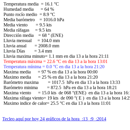
 Temperatura media  = 16.1 °C

 Humedad media      = 64 %

 Punto rocío medio  = 8.9 °C

 Media barómetro    = 1016.0 hPa

 Media viento       = 9.5 kts

 Media ráfagas     = 9.5 kts

 Dirección media    = 68 ° (ENE)

 Lluvia mensual     = 104.0 mm

 Lluvia anual       = 2008.0 mm

 Lluvia Días        = 3.4 mm

 Temperatura máxima = 22.6 °C en dia 13 a la hora 13:01
 Temperatura mínima = 0.0 °C en dia 13 a la hora 21:20
 Maxima media      = 97 % en dia 13 a la hora 00:00

 Maximo media      = 25 % en dia 13 a la hora 21:20

 Barómetro maxima        = 1017.5  hPa en dia 13 a la hora 13:33

 Barómetro minima        = 872.5  hPa en dia 13 a la hora 18:21

 Maxima viento      = 15.0 kts  de 068 °(ENE)  en dia 13 a la hora 16:
 Maxima ráfaga viento= 19 kts  de 090 °( E )  en dia 13 a la hora 14:25
 Maximo indice de calor= 25.5 °C en dia 13 a la hora 11:01

Tecleo aquí por hoy 24 gráficos de la hora  :13  :9  :2014