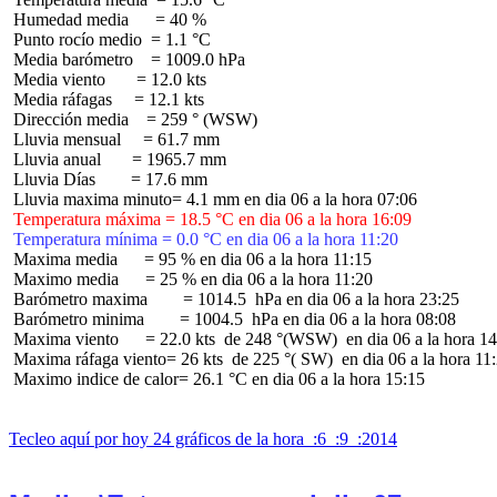
 Humedad media      = 40 %

 Punto rocío medio  = 1.1 °C

 Media barómetro    = 1009.0 hPa

 Media viento       = 12.0 kts

 Media ráfagas     = 12.1 kts

 Dirección media    = 259 ° (WSW)

 Lluvia mensual     = 61.7 mm

 Lluvia anual       = 1965.7 mm

 Lluvia Días        = 17.6 mm

 Temperatura máxima = 18.5 °C en dia 06 a la hora 16:09
 Temperatura mínima = 0.0 °C en dia 06 a la hora 11:20
 Maxima media      = 95 % en dia 06 a la hora 11:15

 Maximo media      = 25 % en dia 06 a la hora 11:20

 Barómetro maxima        = 1014.5  hPa en dia 06 a la hora 23:25

 Barómetro minima        = 1004.5  hPa en dia 06 a la hora 08:08

 Maxima viento      = 22.0 kts  de 248 °(WSW)  en dia 06 a la hora 14
 Maxima ráfaga viento= 26 kts  de 225 °( SW)  en dia 06 a la hora 11:
 Maximo indice de calor= 26.1 °C en dia 06 a la hora 15:15

Tecleo aquí por hoy 24 gráficos de la hora  :6  :9  :2014